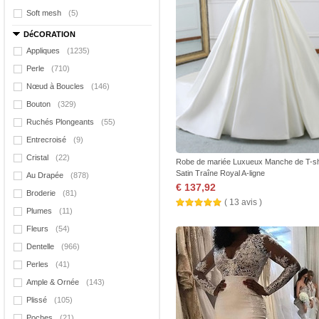
Soft mesh
(5)
DéCORATION
Appliques
(1235)
Perle
(710)
Nœud à Boucles
(146)
Bouton
(329)
Ruchés Plongeants
(55)
Entrecroisé
(9)
Cristal
(22)
Robe de mariée Luxueux Manche de T-sh
Satin Traîne Royal A-ligne
Au Drapée
(878)
€ 137,92
Broderie
(81)
( 13 avis )
Plumes
(11)
Fleurs
(54)
Dentelle
(966)
Perles
(41)
Ample & Ornée
(143)
Plissé
(105)
Poches
(21)