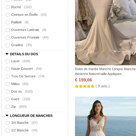
Ruché
(102)
Ceinture en Étoffe
(63)
Pailleté
(8)
Ouverture Latérale
(8)
Ouverture Frontale
(44)
Gradins
(35)
DETAILS DU DOS
Lacet
(509)
Haute Couvert
(54)
Robe de mariée Manche Longue Manche
Aérienne Naturel taille Appliques
Trou De Serrure
(74)
€ 159,06
Milieu
(60)
( 9 avis )
Dos nu
(620)
Gaze
(226)
Zip
(693)
LONGUEUR DE MANCHES
3/4 Manche
(87)
1/2 Manche
(44)