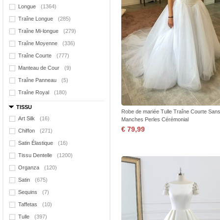
Longue
(1364)
Traîne Longue
(285)
Traîne Mi-longue
(279)
Traîne Moyenne
(336)
Traîne Courte
(777)
Manteau de Cour
(9)
Traîne Panneau
(5)
Traîne Royal
(180)
TISSU
Robe de mariée Tulle Traîne Courte San
Art Silk
(16)
Manches Perles Cérémonial
€ 79,99
Chiffon
(271)
Satin Élastique
(16)
Tissu Dentelle
(1200)
Organza
(120)
Satin
(675)
Sequins
(7)
Taffetas
(10)
Tulle
(397)