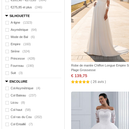
€183,90 - €275,85
(684)
€275,85 et plus
(246)
SILHOUETTE
A-ligne
(1323)
Asymétrique
(64)
Mode de Bal
(6)
Empire
(160)
Sirène
(324)
Princesse
(428)
Robe de mariée Chiffon Longue Empire S
Fourreau
(190)
Plage Grossesse
Suit
(3)
€ 139,75
ENCOLURE
( 26 avis )
Col Asymétrique
(4)
Col Bateau
(237)
Licou
(8)
Col haut
(58)
Col ras du Cou
(202)
Col Entaillé
(7)