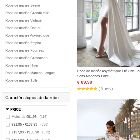
Robe de mariée Sirène
Robe de mariée Grande taille
Robe de mariée Vintage
Robe de mariée Dos nu
Robe de mariée Asymétrique
Robe de mariée Empire
Robe de mariée Fourreau
Robe de mariée Grossesse
Robe de mariée Hiver
Robe de mariée Asymétrique Été Chic L
Robe de mariée Manche Longue
Sans Manches Poire
Robe de mariée Tulle
€ 69,99
( 5 avis )
Caractéristiques de la robe
PRICE
Moins de €91,95
(116)
€91,95 - €137,93
(356)
€137,93 - €183,90
(572)