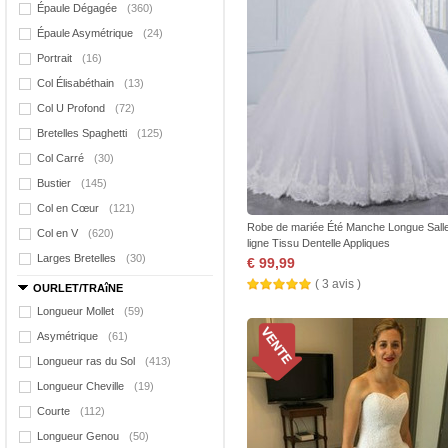
Épaule Dégagée
(360)
Épaule Asymétrique
(24)
Portrait
(16)
Col Élisabéthain
(13)
Col U Profond
(72)
Bretelles Spaghetti
(125)
Col Carré
(30)
Bustier
(145)
Col en Cœur
(121)
Robe de mariée Été Manche Longue Sall
Col en V
(620)
ligne Tissu Dentelle Appliques
Larges Bretelles
(30)
€ 99,99
( 3 avis )
OURLET/TRAîNE
Longueur Mollet
(59)
Asymétrique
(61)
Longueur ras du Sol
(413)
Longueur Cheville
(19)
Courte
(112)
Longueur Genou
(50)