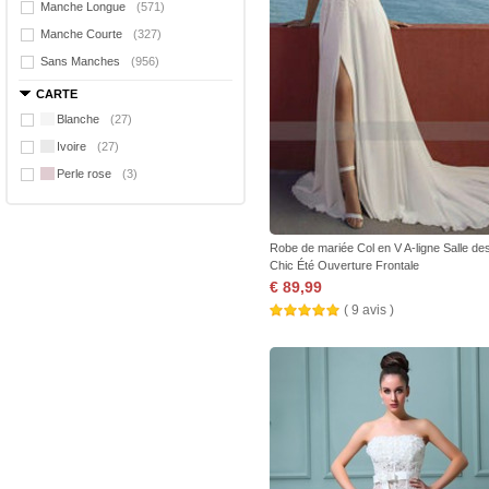
Manche Longue
(571)
Manche Courte
(327)
Sans Manches
(956)
CARTE
Blanche
(27)
Ivoire
(27)
Perle rose
(3)
Robe de mariée Col en V A-ligne Salle des
Chic Été Ouverture Frontale
€ 89,99
( 9 avis )