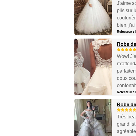
J'aime s
plis sur 
couturiè
bien, j'a
Relecteur :
Robe de
Wow! J'e
m'attenda
parfaitem
doux cou
confortab
Relecteur :
Robe de
Très bea
grand! st
agréables