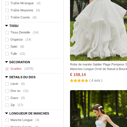
Traîne Mi-longue
(4)
Traîne Moyenne
(4)
Traîne Courte
(6)
TISSU
Tissu Dentelle
(14)
Organza
(14)
Satin
(8)
Tulle
(11)
DéCORATION
Robe de mariée Sablier Plage Pompeux 
Gradins
(1975)
Manches Longue Orné de Nœud à Boucl
€ 158,14
DETAILS DU DOS
( 4 avis )
Lacet
(6)
Dos nu
(11)
Gaze
(5)
Zip
(17)
LONGUEUR DE MANCHES
Manche Longue
(4)