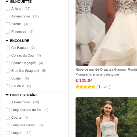
SILHOUETTE
A-ligne
(22)
Asymétrique
(11)
Sirène
(3)
Princesse
(6)
ENCOLURE
Col Bateau
(7)
Col ras du Cou
(4)
Épaule Dégagée
(4)
Robe de mariée Organza Glamour Ruch
Bretelles Spaghetti
(5)
Plongeants a ligne Balançoire
Bustier
(5)
€ 125,04
Col en V
(5)
( 1 avis )
OURLET/TRAîNE
Asymétrique
(10)
Longueur ras du Sol
(8)
Courte
(6)
Longueur Genou
(4)
Longue
(12)