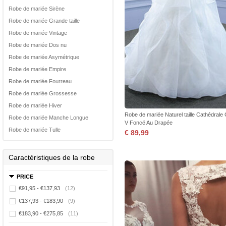
Robe de mariée Sirène
Robe de mariée Grande taille
Robe de mariée Vintage
Robe de mariée Dos nu
Robe de mariée Asymétrique
Robe de mariée Empire
Robe de mariée Fourreau
Robe de mariée Grossesse
Robe de mariée Hiver
Robe de mariée Naturel taille Cathédrale 
Robe de mariée Manche Longue
V Foncé Au Drapée
Robe de mariée Tulle
€ 89,99
Caractéristiques de la robe
PRICE
€91,95 - €137,93
(12)
€137,93 - €183,90
(9)
€183,90 - €275,85
(11)