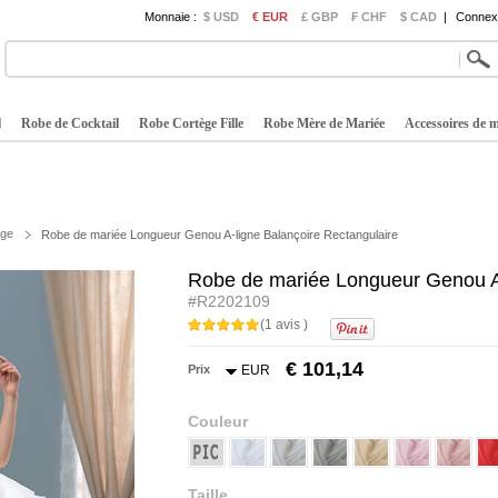
Monnaie :
$ USD
€ EUR
£ GBP
₣ CHF
$ CAD
|
Connexi
l
Robe de Cocktail
Robe Cortège Fille
Robe Mère de Mariée
Accessoires de 
age
Robe de mariée Longueur Genou A-ligne Balançoire Rectangulaire
Robe de mariée Longueur Genou A-
#R2202109
(1 avis )
€ 101,14
Prix
EUR
Couleur
Taille