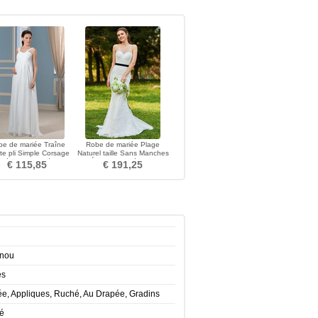
e de mariée Traîne
Robe de mariée Plage
te pli Simple Corsage
Naturel taille Sans Manches
ssé Fermeture éclair
Épaule Asymétrique
€ 115,85
€ 191,25
enou
es
e, Appliques, Ruché, Au Drapée, Gradins
té