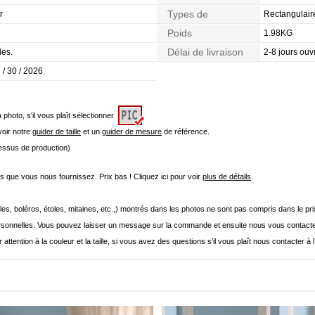
Types de
r
Rectangulair
Morphologie
Poids
1.98KG
Délai de livraison
les.
2-8 jours ouv
 / 30 / 2026
a photo, s'il vous plaît sélectionner
 voir notre
guider de taille
et un
guider de mesure
de référence.
cessus de production)
que vous nous fournissez. Prix bas ! Cliquez ici pour voir
plus de détails
.
les, boléros, étoles, mitaines, etc.,) montrés dans les photos ne sont pas compris dans le p
onnelles. Vous pouvez laisser un message sur la commande et ensuite nous vous contacte
 attention à la couleur et la taille, si vous avez des questions s’il vous plaît nous contacter à 