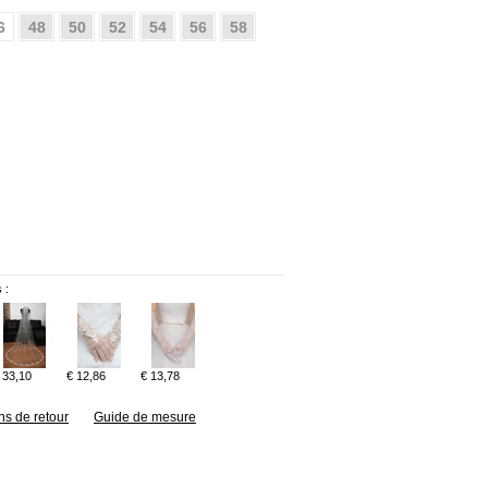
6
48
50
52
54
56
58
 :
 33,10
€ 12,86
€ 13,78
ns de retour
Guide de mesure