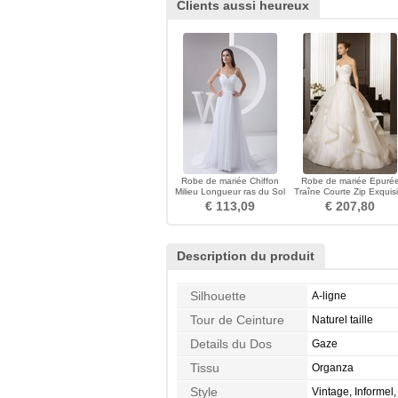
Clients aussi heureux
Robe de mariée Chiffon
Robe de mariée Epuré
Milieu Longueur ras du Sol
Traîne Courte Zip Exquisi
Sans Manches
Sans Manches
€ 113,09
€ 207,80
Description du produit
Silhouette
A-ligne
Tour de Ceinture
Naturel taille
Details du Dos
Gaze
Tissu
Organza
Style
Vintage, Informel,