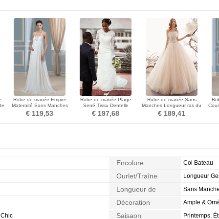
e
Robe de mariée Empire
Robe de mariée Plage
Robe de mariée Sans
Rob
te
Maternité Sans Manches
Serré Tissu Dentelle
Manches Longueur ras du
Cour
taille haute Printemps
Longue Classique Col ras
Sol Lacet Bretelles
pli
€ 119,53
€ 197,68
€ 189,41
du Cou
Spaghetti
Encolure
Col Bateau
Ourlet/Traîne
Longueur G
Longueur de
Sans Manch
Manches
Décoration
Ample & Orné
Saisaon
 Chic
Printemps, É