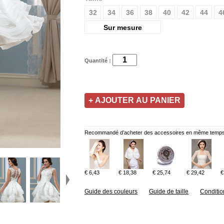
32
34
36
38
40
42
44
4
Sur mesure
Quantité :
Recommandé d’acheter des accessoires en même temps
€ 6,43
€ 18,38
€ 25,74
€ 29,42
€
Guide des couleurs
Guide de taille
Conditio