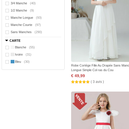
3/4 Manche
(40)
1/2 Manche
(9)
Manche Longue
(93)
Manche Courte
(97)
Sans Manches
(290)
CARTE
Blanche
(55)
Ivoire
(31)
Bleu
(30)
Robe Cortège Fille Au Drapée Sans Man
Longue Simple Col ras du Cou
€ 49,99
( 3 avis )