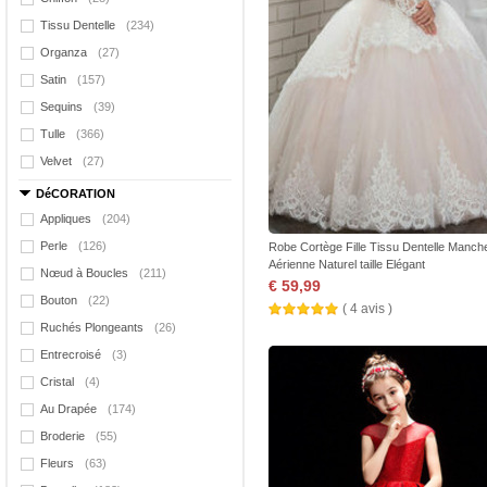
Tissu Dentelle
(234)
Organza
(27)
Satin
(157)
Sequins
(39)
Tulle
(366)
Velvet
(27)
DéCORATION
Appliques
(204)
Perle
(126)
Robe Cortège Fille Tissu Dentelle Manch
Aérienne Naturel taille Elégant
Nœud à Boucles
(211)
€ 59,99
Bouton
(22)
( 4 avis )
Ruchés Plongeants
(26)
Entrecroisé
(3)
Cristal
(4)
Au Drapée
(174)
Broderie
(55)
Fleurs
(63)