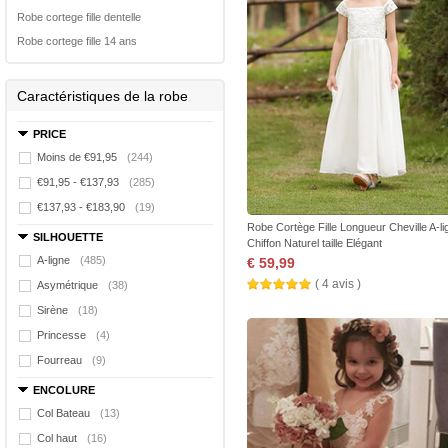
Robe cortege fille dentelle
Robe cortege fille 14 ans
Caractéristiques de la robe
PRICE
Moins de €91,95
(244)
€91,95 - €137,93
(285)
€137,93 - €183,90
(19)
Robe Cortège Fille Longueur Cheville A-li
SILHOUETTE
Chiffon Naturel taille Elégant
A-ligne
(485)
€ 59,99
( 4 avis )
Asymétrique
(38)
Sirène
(18)
Princesse
(4)
Fourreau
(9)
ENCOLURE
Col Bateau
(13)
Col haut
(16)