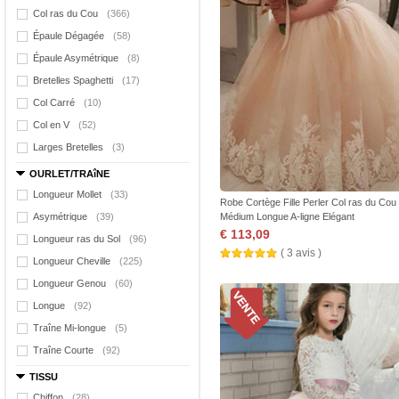
Col ras du Cou
(366)
Épaule Dégagée
(58)
Épaule Asymétrique
(8)
Bretelles Spaghetti
(17)
Col Carré
(10)
Col en V
(52)
Larges Bretelles
(3)
OURLET/TRAîNE
Longueur Mollet
(33)
Robe Cortège Fille Perler Col ras du Cou
Asymétrique
(39)
Médium Longue A-ligne Elégant
€ 113,09
Longueur ras du Sol
(96)
( 3 avis )
Longueur Cheville
(225)
Longueur Genou
(60)
Longue
(92)
Traîne Mi-longue
(5)
Traîne Courte
(92)
TISSU
Chiffon
(28)