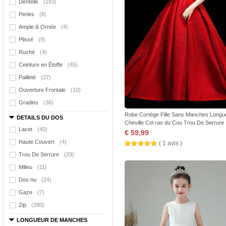
Dentelle
(183)
Perles
(8)
Ample & Ornée
(4)
Plissé
(9)
Ruché
(4)
Ceinture en Étoffe
(45)
Pailleté
(27)
Ouverture Frontale
(10)
Gradins
(36)
Robe Cortège Fille Sans Manches Longu
DETAILS DU DOS
Cheville Col ras du Cou Trou De Serrure
Lacet
(40)
€ 59,99
Haute Couvert
(4)
( 1 avis )
Trou De Serrure
(29)
Milieu
(11)
Dos nu
(24)
Gaze
(7)
Zip
(390)
LONGUEUR DE MANCHES