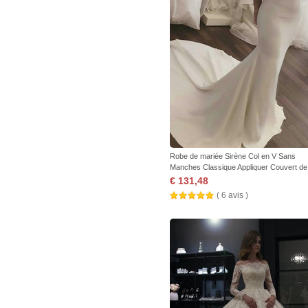
Robe de mariée Sirène Col en V Sans
Manches Classique Appliquer Couvert de
Dentelle
€ 131,48
( 6 avis )