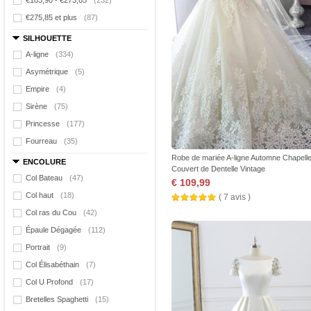
€183,90 - €275,85
(232)
€275,85 et plus
(87)
SILHOUETTE
A-ligne
(334)
Asymétrique
(5)
Empire
(4)
Sirène
(75)
Princesse
(177)
Fourreau
(35)
Robe de mariée A-ligne Automne Chapell
ENCOLURE
Couvert de Dentelle Vintage
Col Bateau
(47)
€ 109,99
Col haut
(18)
( 7 avis )
Col ras du Cou
(42)
Épaule Dégagée
(112)
Portrait
(9)
Col Élisabéthain
(7)
Col U Profond
(17)
Bretelles Spaghetti
(15)