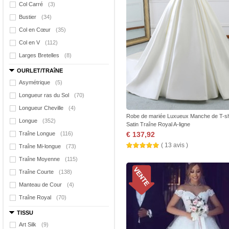
Col Carré
(3)
Bustier
(34)
Col en Cœur
(35)
Col en V
(112)
Larges Bretelles
(8)
OURLET/TRAîNE
Asymétrique
(5)
Longueur ras du Sol
(70)
Longueur Cheville
(4)
Robe de mariée Luxueux Manche de T-sh
Longue
(352)
Satin Traîne Royal A-ligne
Traîne Longue
(116)
€ 137,92
( 13 avis )
Traîne Mi-longue
(73)
Traîne Moyenne
(115)
Traîne Courte
(138)
Manteau de Cour
(4)
Traîne Royal
(70)
TISSU
Art Silk
(9)