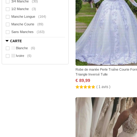
3/4 Manche
(30)
1/2 Manche
(3)
Manche Longue
(164)
Manche Courte
(89)
Sans Manches
(163)
CARTE
Blanche
(6)
Ivoire
(6)
Robe de mariée Perle Traîne Courte Form
Triangle Inversé Tulle
€ 89,99
( 1 avis )