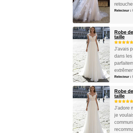
retouches
Relecteur :
Robe de
taille
J'avais 
dans les
parfaite
extrêmem
Relecteur :
Robe de
taille
J'adore 
je voulai
communiqu
recomman