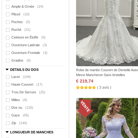
Ample & Ornée
(24)
Plissé
(10)
Poches
(5)
Ruché
(31)
Ceinture en Étoffe
(9)
Ouverture Latérale
(3)
Ouverture Frontale
(3)
Gradins
(6)
DETAILS DU DOS
Robe de mariée Couvert de Dentelle Aut
Mince Mancheron Sans bretelles
Lacet
(144)
€ 219,74
Haute Couvert
(17)
( 3 avis )
Trou De Serrure
(25)
Milieu
(9)
Dos nu
(125)
Gaze
(55)
Zip
(140)
LONGUEUR DE MANCHES