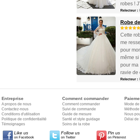
robes ! J
Relecteur :
Robe de 
Cette rob
me ressem
pour mon
même si e
pour ma r
ravie de
Relecteur :
Entreprise
Comment commander
Paieme
A propos de nous
Comment commander
Mode de
Contactez-nous
Suivi de commande
Méthode 
Conditions d'utilisation
Guide de mesure
Nous pou
Politique de confidentialité
Santé et style guidage
Délai de 
Témoignages
Soins de la robe
Like us
Follow us
Pin us
on Facebook
on Twitter
on Pinterest