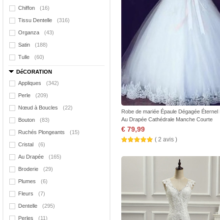
Chiffon
(16)
Tissu Dentelle
(316)
Organza
(43)
Satin
(188)
Tulle
(60)
DéCORATION
Appliques
(342)
Perle
(209)
Nœud à Boucles
(22)
Robe de mariée Épaule Dégagée Éternel 
Au Drapée Cathédrale Manche Courte
Bouton
(83)
€ 79,99
Ruchés Plongeants
(15)
( 2 avis )
Cristal
(6)
Au Drapée
(165)
Broderie
(29)
Plumes
(6)
Fleurs
(7)
Dentelle
(295)
Perles
(11)