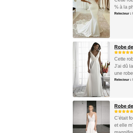
% à la ph
Relecteur :
Robe de
Cette rob
J'ai dû l
une robe 
Relecteur :
Robe de
C'était 
et elle m
magnifiq