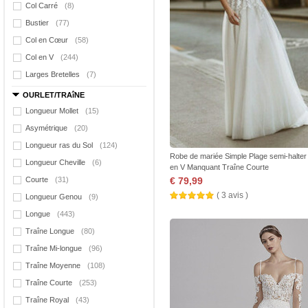
Col Carré
(8)
Bustier
(77)
Col en Cœur
(58)
Col en V
(244)
Larges Bretelles
(7)
OURLET/TRAîNE
Longueur Mollet
(15)
Asymétrique
(20)
Longueur ras du Sol
(124)
Robe de mariée Simple Plage semi-halter
Longueur Cheville
(6)
en V Manquant Traîne Courte
Courte
(31)
€ 79,99
( 3 avis )
Longueur Genou
(9)
Longue
(443)
Traîne Longue
(80)
Traîne Mi-longue
(96)
Traîne Moyenne
(108)
Traîne Courte
(253)
Traîne Royal
(43)