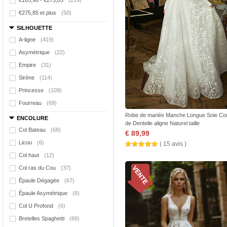
€183,90 - €275,85
(219)
€275,85 et plus
(50)
SILHOUETTE
A-ligne
(419)
Asymétrique
(22)
Empire
(31)
Sirène
(114)
Princesse
(109)
Fourreau
(69)
Robe de mariée Manche Longue Soie Co
ENCOLURE
de Dentelle aligne Naturel taille
Col Bateau
(68)
€ 89,99
Licou
(6)
( 15 avis )
Col haut
(12)
Col ras du Cou
(37)
Épaule Dégagée
(67)
Épaule Asymétrique
(6)
Col U Profond
(6)
Bretelles Spaghetti
(69)