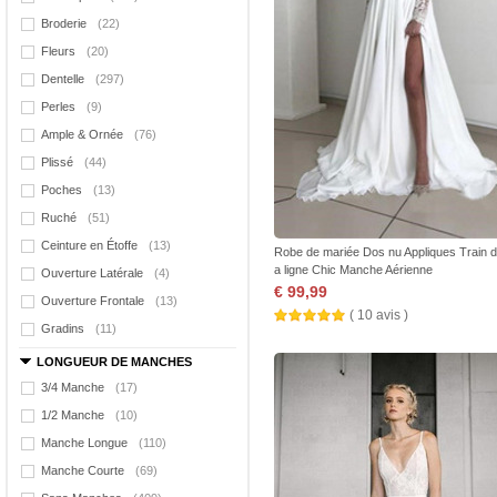
Broderie
(22)
Fleurs
(20)
Dentelle
(297)
Perles
(9)
Ample & Ornée
(76)
Plissé
(44)
Poches
(13)
Ruché
(51)
Ceinture en Étoffe
(13)
Robe de mariée Dos nu Appliques Train de
a ligne Chic Manche Aérienne
Ouverture Latérale
(4)
€ 99,99
Ouverture Frontale
(13)
( 10 avis )
Gradins
(11)
LONGUEUR DE MANCHES
3/4 Manche
(17)
1/2 Manche
(10)
Manche Longue
(110)
Manche Courte
(69)