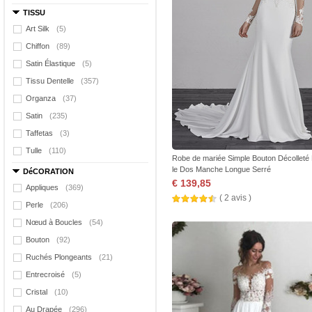
TISSU
Art Silk
(5)
Chiffon
(89)
Satin Élastique
(5)
Tissu Dentelle
(357)
Organza
(37)
Satin
(235)
Taffetas
(3)
Tulle
(110)
Robe de mariée Simple Bouton Décolleté
le Dos Manche Longue Serré
DéCORATION
€ 139,85
Appliques
(369)
( 2 avis )
Perle
(206)
Nœud à Boucles
(54)
Bouton
(92)
Ruchés Plongeants
(21)
Entrecroisé
(5)
Cristal
(10)
Au Drapée
(296)