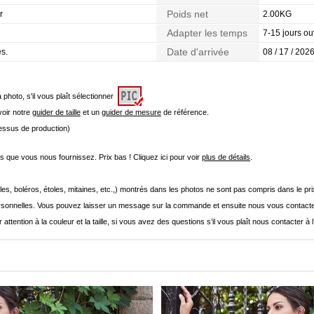
Poids net
r
2.00KG
Adapter les temps
7-15 jours ou
Date d'arrivée
es.
08 / 17 / 2026
a photo, s'il vous plaît sélectionner
 voir notre
guider de taille
et un
guider de mesure
de référence.
cessus de production)
que vous nous fournissez. Prix bas ! Cliquez ici pour voir
plus de détails
.
les, boléros, étoles, mitaines, etc.,) montrés dans les photos ne sont pas compris dans le p
onnelles. Vous pouvez laisser un message sur la commande et ensuite nous vous contacte
 attention à la couleur et la taille, si vous avez des questions s’il vous plaît nous contacter à 