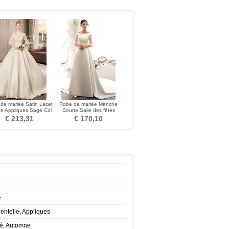
de mariée Satin Lacet
Robe de mariée Manche
ne Appliques Sage Col
Courte Salle des fêtes
en V
Naturel taille Simple
€ 213,31
€ 170,10
e
entelle, Appliques
té, Automne