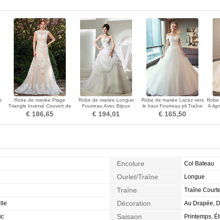
e
Robe de mariée Plage
Robe de mariée Longue
Robe de mariée Lacez vers
Robe 
Triangle Inversé Couvert de
Fourreau Avec Bijoux
le haut Fourreau pli Traîne
A-lig
Dentelle Naturel taille
Printemps Salle a ligne
Royal noble
€ 186,65
€ 194,01
€ 165,50
Encolure
Col Bateau
Ourlet/Traîne
Longue
Traîne
Traîne Court
Décoration
lle
Au Drapée, D
Saisaon
ic
Printemps, É