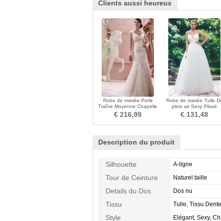
Clients aussi heureux
Robe de mariée Perle
Robe de mariée Tulle D
Traîne Moyenne Chapelle
plein air Sexy Plissé
Norme Froid Gaze
Longueur ras du Sol
€ 216,99
€ 131,48
Description du produit
Silhouette
A-ligne
Tour de Ceinture
Naturel taille
Details du Dos
Dos nu
Tissu
Tulle, Tissu Dente
Style
Elégant, Sexy, Ch