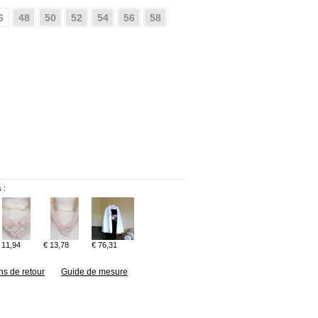
6
48
50
52
54
56
58
 :
 11,94
€ 13,78
€ 76,31
ns de retour
Guide de mesure