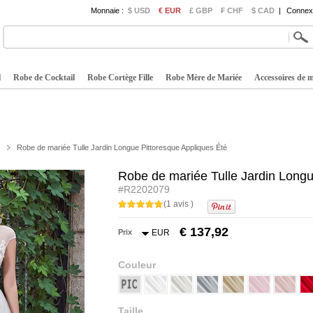
Monnaie :
$ USD
€ EUR
£ GBP
₣ CHF
$ CAD
|
Connexi
l
Robe de Cocktail
Robe Cortège Fille
Robe Mère de Mariée
Accessoires de 
Robe de mariée Tulle Jardin Longue Pittoresque Appliques Été
Robe de mariée Tulle Jardin Longu
#R2202079
(1 avis )
€ 137,92
Prix
EUR
Couleur
Taille