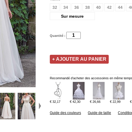
32
34
36
38
40
42
44
4
Sur mesure
Quantité :
Recommandé d’acheter des accessoires en même temps
€ 32,17
€ 42,30
€ 26,66
€ 22,99
€
Guide des couleurs
Guide de taille
Conditio