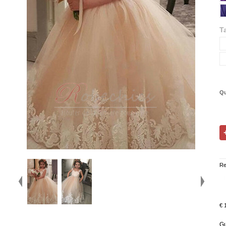
Ta
Qu
Re
€ 
Gu