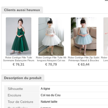
Clients aussi heureux
Robe Cortège Fille Tulle
Robe Cortège Fille Tulle Mi-
Robe Cortège Fille Zip Satin
Robe 
Sommaire Balançoire Fleurs
longues Attrayant Col ras
Printemps Nœud à Boucles
Lon
Glissière
du Cou Zip
Manquant
M
€ 76,31
€ 70,79
€ 63,44
Description du produit
Silhouette
A-ligne
Encolure
Col ras du Cou
Tour de Ceinture
Naturel taille