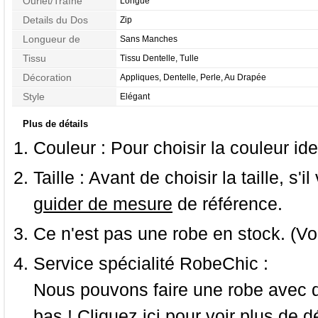
Ourlet/Traîne
Longue
Details du Dos
Zip
Longueur de
Sans Manches
Manches
Tissu
Tissu Dentelle, Tulle
Décoration
Appliques, Dentelle, Perle, Au Drapée
Style
Elégant
Plus de détails
Couleur :
Pour choisir la couleur ide
Taille :
Avant de choisir la taille, s'i
guider de mesure
de référence.
Ce n'est pas une robe en stock. (Vo
Service spécialité RobeChic :
Nous pouvons faire une robe avec d
bas ! Cliquez ici pour voir
plus de dé