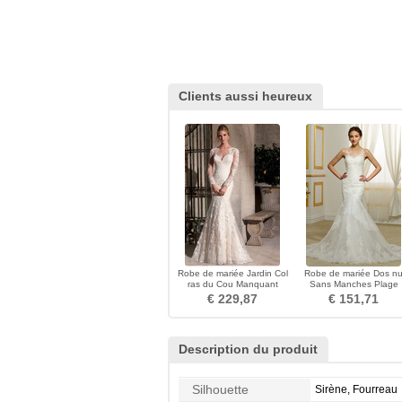
Clients aussi heureux
Robe de mariée Jardin Col
Robe de mariée Dos n
ras du Cou Manquant
Sans Manches Plage
Printemps Perle
Naturel taille Automne
€ 229,87
€ 151,71
Description du produit
Silhouette
Sirène, Fourreau