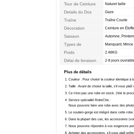
Tour de Ceinture
Naturel taille
Details du Dos
Gaze
Traîne
Traîne Courte
Décoration
Ceinture en Étoff
Drapée, Perle
Saisaon
Automne, Printemp
Types de
Manquant, Mince
Morphologie
Poids
2.48KG
Délai de livraison
2-8 jours ouvrabl
Plus de détails
Couleur :
Pour choisir la couleur identique à l
Taille :
Avant de choisir la taille, s'il vous plaît
Ce n'est pas une robe en stock. (Voir le pro
Service spécialité RobeChic :
Nous pouvons faire une robe avec des photos 
Le soutien-gorge est intégré dans cette robe.
Dans la plupart des cas, les accessoires (voi
Nous pouvons répondre à vos exigences pers
Acheter des accessoires, s’il vous plaît prêter