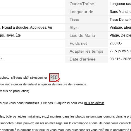
Ourlet/Traîne
Longueur ras
Longueur de
Sans Manch
Manches
Tissu
Tissu Dentell
Style
e, Nœud à Boucles, Appliques, Au
Vintage, Elég
Lieu de Maria
s, Hiver, Été
Plage, De ple
Poids net
2.00KG
Adapter les temps
7-15 jours ou
Date d'arrivée
es.
08 / 15 / 2026
a photo, s'il vous plaît sélectionner
 voir notre
guider de taille
et un
guider de mesure
de référence.
cessus de production)
que vous nous fournissez. Prix bas ! Cliquez ici pour voir
plus de détails
.
les, boléros, étoles, mitaines, etc.,) montrés dans les photos ne sont pas compris dans le p
onnelles. Vous pouvez laisser un message sur la commande et ensuite nous vous contacte
 attention à la couleur et la taille, si vous avez des questions s’il vous plaît nous contacter à 