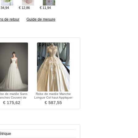
 34,94
€ 12,86
€ 11,94
ns de retour
Guide de mesure
be de mariée Sans
Robe de mariée Manche
anches Couvert de
Longue Col haut Appliquer
telle Plage Elégant
Naturel taille Plage
€ 175,62
€ 587,55
trique