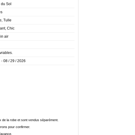
 du Sol
es
e, Tulle
ant, Chic
in air
vrables.
 - 08 / 29 / 2026
rix de la robe et sont vendus séparément.
rons pour confirmer.
l’avance.