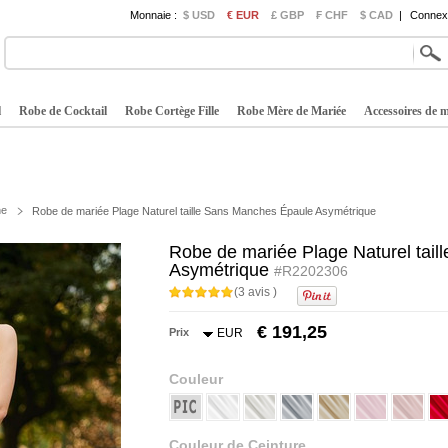
Monnaie :
$ USD
€ EUR
£ GBP
₣ CHF
$ CAD
|
Connexi
l
Robe de Cocktail
Robe Cortège Fille
Robe Mère de Mariée
Accessoires de 
ne
Robe de mariée Plage Naturel taille Sans Manches Épaule Asymétrique
Robe de mariée Plage Naturel tai
Asymétrique
#R2202306
(3 avis )
€ 191,25
Prix
EUR
Couleur
Couleur de Ceinture