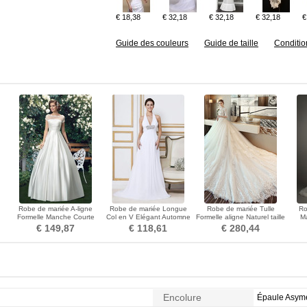
€ 18,38
€ 32,18
€ 32,18
€ 32,18
€
Guide des couleurs
Guide de taille
Conditio
u
Robe de mariée A-ligne
Robe de mariée Longue
Robe de mariée Tulle
Ro
Formelle Manche Courte
Col en V Elégant Automne
Formelle aligne Naturel taille
M
Satin Col Bateau
Sans Manches Zip
Appliques
Den
€ 149,87
€ 118,61
€ 280,44
Encolure
Épaule Asymé