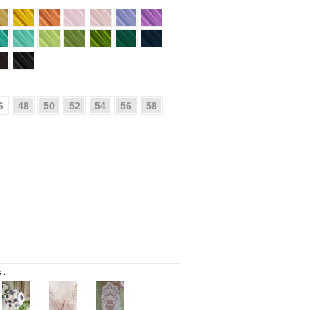
6
48
50
52
54
56
58
 :