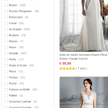
Bouton
(145)
Ruchés Plongeants
(38)
Entrecroisé
(8)
Cristal
(16)
Au Drapée
(453)
Broderie
(29)
Plumes
(7)
Fleurs
(35)
Dentelle
(407)
Robe de mariée Sommaire Empire Plissé
Empire Triangle Inversé
Perles
(17)
€ 99,99
Ample & Ornée
(92)
( 7 avis )
Plissé
(71)
Poches
(15)
Ruché
(70)
Ceinture en Étoffe
(36)
Pailleté
(5)
Ouverture Latérale
(6)
Ouverture Frontale
(29)