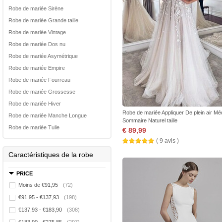
Robe de mariée Sirène
Robe de mariée Grande taille
Robe de mariée Vintage
Robe de mariée Dos nu
Robe de mariée Asymétrique
Robe de mariée Empire
Robe de mariée Fourreau
Robe de mariée Grossesse
Robe de mariée Hiver
Robe de mariée Appliquer De plein air M
Robe de mariée Manche Longue
Sommaire Naturel taille
Robe de mariée Tulle
€ 89,99
( 9 avis )
Caractéristiques de la robe
PRICE
Moins de €91,95
(72)
€91,95 - €137,93
(198)
€137,93 - €183,90
(308)