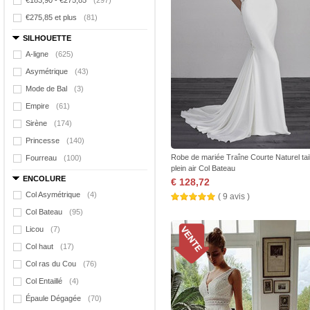
€183,90 - €275,85
(297)
€275,85 et plus
(81)
SILHOUETTE
A-ligne
(625)
Asymétrique
(43)
Mode de Bal
(3)
Empire
(61)
Sirène
(174)
Princesse
(140)
Robe de mariée Traîne Courte Naturel tai
Fourreau
(100)
plein air Col Bateau
ENCOLURE
€ 128,72
Col Asymétrique
(4)
( 9 avis )
Col Bateau
(95)
Licou
(7)
Col haut
(17)
Col ras du Cou
(76)
Col Entaillé
(4)
Épaule Dégagée
(70)