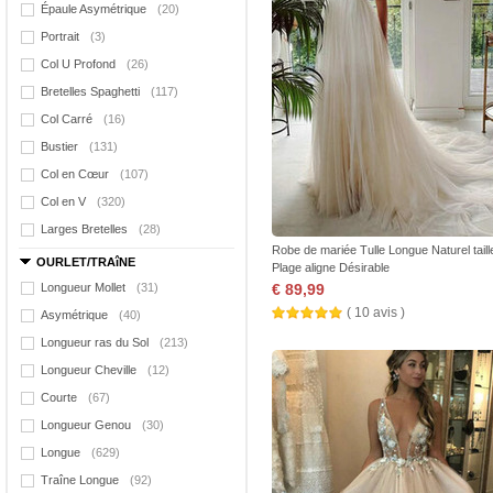
Épaule Asymétrique
(20)
Portrait
(3)
Col U Profond
(26)
Bretelles Spaghetti
(117)
Col Carré
(16)
Bustier
(131)
Col en Cœur
(107)
Col en V
(320)
Larges Bretelles
(28)
Robe de mariée Tulle Longue Naturel taill
OURLET/TRAîNE
Plage aligne Désirable
Longueur Mollet
(31)
€ 89,99
( 10 avis )
Asymétrique
(40)
Longueur ras du Sol
(213)
Longueur Cheville
(12)
Courte
(67)
Longueur Genou
(30)
Longue
(629)
Traîne Longue
(92)