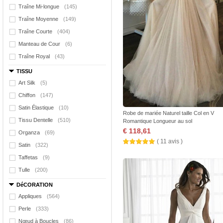
Traîne Mi-longue
(145)
Traîne Moyenne
(149)
Traîne Courte
(404)
Manteau de Cour
(6)
Traîne Royal
(43)
TISSU
Art Silk
(5)
Chiffon
(147)
Satin Élastique
(10)
Robe de mariée Naturel taille Col en V
Tissu Dentelle
(510)
Romantique Longueur au sol
€ 118,61
Organza
(69)
( 11 avis )
Satin
(322)
Taffetas
(9)
Tulle
(200)
DéCORATION
Appliques
(564)
Perle
(333)
Nœud à Boucles
(86)