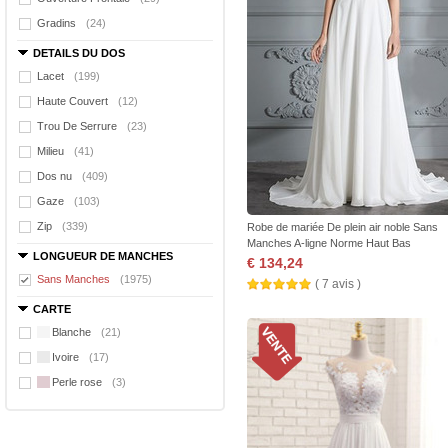
Gradins
(24)
DETAILS DU DOS
Lacet
(199)
Haute Couvert
(12)
Trou De Serrure
(23)
Milieu
(41)
Dos nu
(409)
Gaze
(103)
Zip
(339)
Robe de mariée De plein air noble Sans
Manches A-ligne Norme Haut Bas
LONGUEUR DE MANCHES
€ 134,24
Sans Manches
(1975)
( 7 avis )
CARTE
Blanche
(21)
Ivoire
(17)
Perle rose
(3)