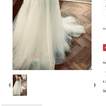
Qu
Re
€ 
Gu