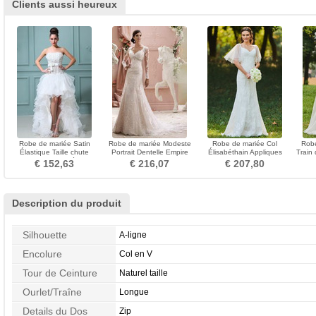
Clients aussi heureux
Robe de mariée Satin
Robe de mariée Modeste
Robe de mariée Col
Robe
Élastique Taille chute
Portrait Dentelle Empire
Élisabéthain Appliques
Train
Dramatique Asymétrique
Haut Bas Gaze
Exquisite Taille chute
air E
€ 152,63
€ 216,07
€ 207,80
Description du produit
Silhouette
A-ligne
Encolure
Col en V
Tour de Ceinture
Naturel taille
Ourlet/Traîne
Longue
Details du Dos
Zip