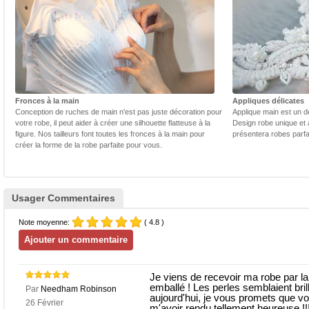
Fronces à la main
Appliques délicates
Conception de ruches de main n'est pas juste décoration pour
Applique main est un dé
votre robe, il peut aider à créer une silhouette flatteuse à la
Design robe unique et 
figure. Nos tailleurs font toutes les fronces à la main pour
présentera robes parfa
créer la forme de la robe parfaite pour vous.
Usager Commentaires
Note moyenne:
( 4.8 )
Je viens de recevoir ma robe par la 
emballé ! Les perles semblaient br
Par
Needham Robinson
aujourd'hui, je vous promets que vo
26 Février
m'avoir rendu tellement heureuse !!