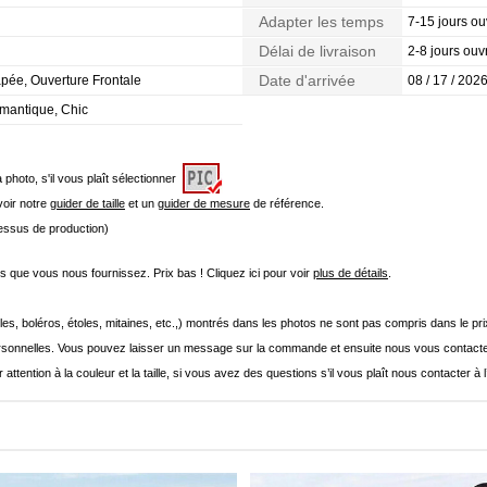
Adapter les temps
7-15 jours ou
Délai de livraison
2-8 jours ouv
Date d'arrivée
pée, Ouverture Frontale
08 / 17 / 2026
omantique, Chic
a photo, s'il vous plaît sélectionner
 voir notre
guider de taille
et un
guider de mesure
de référence.
cessus de production)
que vous nous fournissez. Prix bas ! Cliquez ici pour voir
plus de détails
.
les, boléros, étoles, mitaines, etc.,) montrés dans les photos ne sont pas compris dans le p
onnelles. Vous pouvez laisser un message sur la commande et ensuite nous vous contacte
 attention à la couleur et la taille, si vous avez des questions s’il vous plaît nous contacter à 