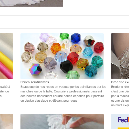
Perles scintillantes
Broderie ex
ualité à
Beaucoup de nos robes en vedette perles scintillantes sur les
Broderie réin
pétence
manches ou de la taille. Couturiers professionnels passent
c'est une dé
rs
des heures habilement coudre perles et perles pour parfaire
par la machi
un design classique et élégant pour vous.
et une vision
un motif exq