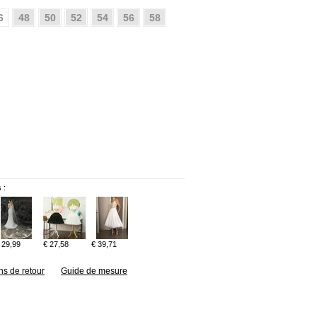
6
48
50
52
54
56
58
 :
 29,99
€ 27,58
€ 39,71
ns de retour
Guide de mesure