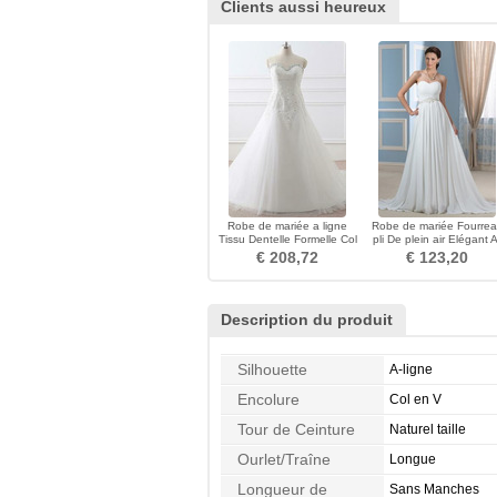
Clients aussi heureux
Robe de mariée a ligne
Robe de mariée Fourre
Tissu Dentelle Formelle Col
pli De plein air Elégant A
en Cœur Sans Manches
ligne Manquant
€ 208,72
€ 123,20
Description du produit
Silhouette
A-ligne
Encolure
Col en V
Tour de Ceinture
Naturel taille
Ourlet/Traîne
Longue
Longueur de
Sans Manches