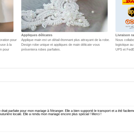
Appliques délicates
Livraison r
oration pour
Applique main est un détail étonnant plus attrayant de la robe.
Nous collabo
euse à la
Design robe unique et appliques de main délicate vous
logistique au
in pour
présentera robes parfaites.
UPS et FedEX
 était parfaite pour mon mariage à l'étranger. Elle a bien supporté le transport et a été facilem
uturière locale. Elle a rendu mon mariage encore plus spécial ! Merci !