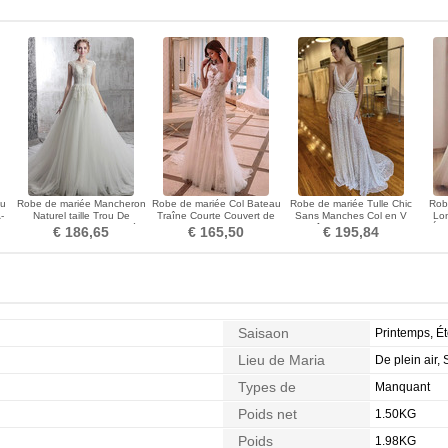
au
Robe de mariée Mancheron
Robe de mariée Col Bateau
Robe de mariée Tulle Chic
Rob
-
Naturel taille Trou De
Traîne Courte Couvert de
Sans Manches Col en V
Lo
Serrure Triangle Inversé
Dentelle Plage
Traîne Courte A-ligne
Éto
€ 186,65
€ 165,50
€ 195,84
Saisaon
Printemps, É
Lieu de Maria
De plein air, 
Types de
Manquant
Morphologie
Poids net
1.50KG
Poids
1.98KG