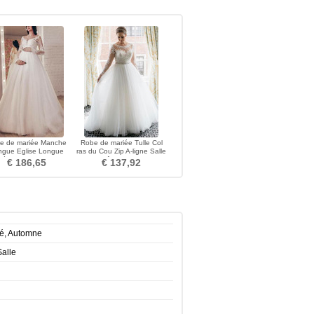
e de mariée Manche
Robe de mariée Tulle Col
ngue Eglise Longue
ras du Cou Zip A-ligne Salle
ilé Automne Manche
des fêtes Haut Bas
€ 186,65
€ 137,92
Aérienne
té, Automne
Salle