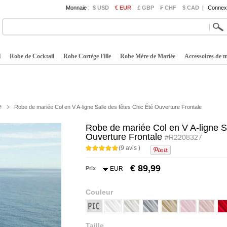
Monnaie :
$ USD
€ EUR
£ GBP
₣ CHF
$ CAD
|
Connexi
l
Robe de Cocktail
Robe Cortège Fille
Robe Mère de Mariée
Accessoires de 
e
Robe de mariée Col en V A-ligne Salle des fêtes Chic Été Ouverture Frontale
Robe de mariée Col en V A-ligne Sa
Ouverture Frontale
#R2208327
(9 avis )
€ 89,99
Prix
EUR
Couleur
Taille