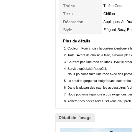
Manches
Traîne
Traîne Courte
Tissu
Chiffon
Décoration
Appliques, Au Dra
Style
Elégant, Sexy, R
Plus de détails
Couleur :
Pour choisir la couleur identique à l
Taille :
Avant de choisir la taille, s'il vous plaît
Ce n'est pas une robe en stock. (Voir le pro
Service spécialité RobeChic :
Nous pouvons faire une robe avec des photos 
Le soutien-gorge est intégré dans cette robe.
Dans la plupart des cas, les accessoires (voi
Nous pouvons répondre à vos exigences pers
Acheter des accessoires, s’il vous plaît prêter
Détail de l'image