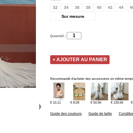
32
34
36
38
40
42
44
4
Sur mesure
Quantité :
Recommandé d’acheter des accessoires en même temps
€ 10,11
€ 8,09
€ 50,56
€ 130,56
€
Guide des couleurs
Guide de taille
Conditio