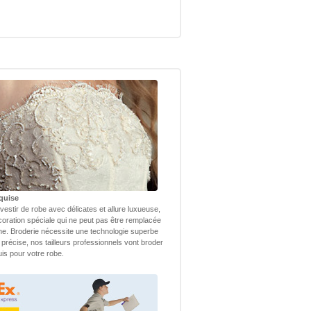
quise
vestir de robe avec délicates et allure luxueuse,
coration spéciale qui ne peut pas être remplacée
ne. Broderie nécessite une technologie superbe
 précise, nos tailleurs professionnels vont broder
uis pour votre robe.