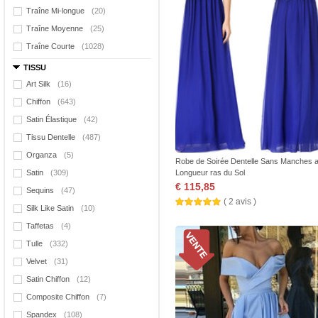
Traîne Mi-longue
(20)
Traîne Moyenne
(25)
Traîne Courte
(1028)
TISSU
Art Silk
(16)
Chiffon
(643)
Satin Élastique
(42)
Tissu Dentelle
(487)
Organza
(5)
Robe de Soirée Dentelle Sans Manches a
Satin
(309)
Longueur ras du Sol
€ 115,85
Sequins
(47)
( 2 avis )
Silk Like Satin
(10)
Taffetas
(4)
Tulle
(332)
Velvet
(31)
Satin Chiffon
(12)
Composite Chiffon
(7)
Spandex
(108)