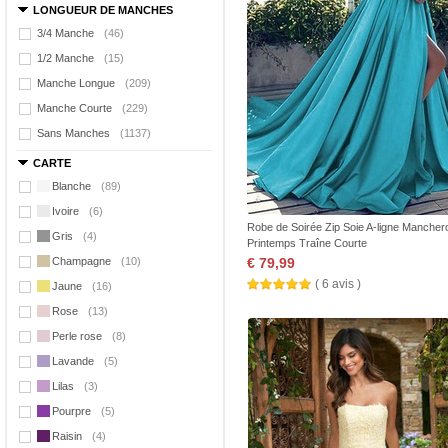
LONGUEUR DE MANCHES
3/4 Manche
(46)
1/2 Manche
(15)
Manche Longue
(209)
Manche Courte
(229)
Sans Manches
(1137)
CARTE
Blanche
(89)
Ivoire
(6)
Robe de Soirée Zip Soie A-ligne Mancher
Gris
(4)
Printemps Traîne Courte
Champagne
(10)
€ 79,99
( 6 avis )
Jaune
(16)
Rose
(13)
Perle rose
(8)
Lavande
(5)
Lilas
(3)
Pourpre
(5)
Raisin
(4)