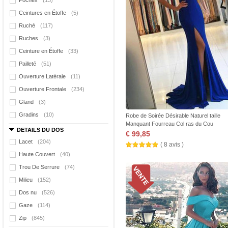
Poches
(13)
Ceintures en Étoffe
(5)
Ruché
(117)
Ruches
(3)
Ceinture en Étoffe
(33)
Pailleté
(51)
Ouverture Latérale
(11)
Ouverture Frontale
(234)
Gland
(3)
Gradins
(10)
Robe de Soirée Désirable Naturel taille
Manquant Fourreau Col ras du Cou
DETAILS DU DOS
€ 99,85
Lacet
(204)
( 8 avis )
Haute Couvert
(40)
Trou De Serrure
(74)
Milieu
(152)
Dos nu
(526)
Gaze
(114)
Zip
(845)