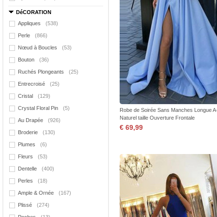
DéCORATION
Appliques
(538)
Perle
(866)
Nœud à Boucles
(53)
Bouton
(36)
Ruchés Plongeants
(25)
Entrecroisé
(25)
Cristal
(129)
Crystal Floral Pin
(5)
Robe de Soirée Sans Manches Longue A-
Naturel taille Ouverture Frontale
Au Drapée
(926)
€ 69,99
Broderie
(130)
Plumes
(6)
Fleurs
(53)
Dentelle
(400)
Perles
(18)
Ample & Ornée
(167)
Plissé
(274)