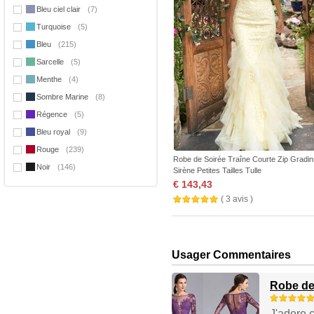
Bleu ciel clair
(7)
Turquoise
(5)
Bleu
(215)
Sarcelle
(5)
Menthe
(4)
Sombre Marine
(8)
Régence
(5)
Bleu royal
(9)
Rouge
(239)
Robe de Soirée Traîne Courte Zip Gradin
Noir
(146)
Sirène Petites Tailles Tulle
€ 143,43
( 3 avis )
Usager Commentaires
Robe de
J'adore c