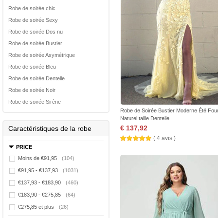
Robe de soirée chic
Robe de soirée Sexy
Robe de soirée Dos nu
Robe de soirée Bustier
Robe de soirée Asymétrique
Robe de soirée Bleu
Robe de soirée Dentelle
Robe de soirée Noir
Robe de soirée Sirène
Robe de Soirée Bustier Moderne Été Fou
Naturel taille Dentelle
€ 137,92
Caractéristiques de la robe
( 4 avis )
PRICE
Moins de €91,95
(104)
€91,95 - €137,93
(1031)
€137,93 - €183,90
(460)
€183,90 - €275,85
(64)
€275,85 et plus
(26)