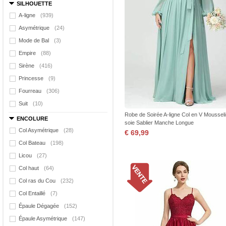
SILHOUETTE
A-ligne
(939)
Asymétrique
(24)
Mode de Bal
(3)
Empire
(88)
Sirène
(416)
Princesse
(9)
Fourreau
(306)
Suit
(10)
Robe de Soirée A-ligne Col en V Moussel
ENCOLURE
soie Sablier Manche Longue
Col Asymétrique
(28)
€ 69,99
Col Bateau
(198)
Licou
(27)
Col haut
(64)
Col ras du Cou
(232)
Col Entaillé
(7)
Épaule Dégagée
(152)
Épaule Asymétrique
(147)