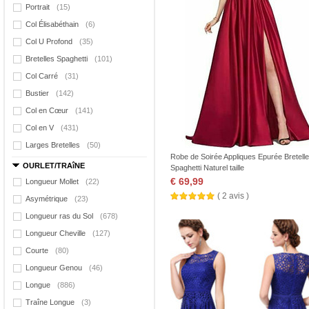
Portrait
(15)
Col Élisabéthain
(6)
Col U Profond
(35)
Bretelles Spaghetti
(101)
Col Carré
(31)
Bustier
(142)
Col en Cœur
(141)
Col en V
(431)
Larges Bretelles
(50)
Robe de Soirée Appliques Epurée Bretell
OURLET/TRAîNE
Spaghetti Naturel taille
€ 69,99
Longueur Mollet
(22)
( 2 avis )
Asymétrique
(23)
Longueur ras du Sol
(678)
Longueur Cheville
(127)
Courte
(80)
Longueur Genou
(46)
Longue
(886)
Traîne Longue
(3)