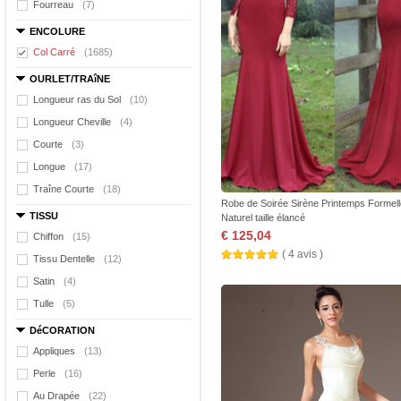
Fourreau
(7)
ENCOLURE
Col Carré
(1685)
OURLET/TRAîNE
Longueur ras du Sol
(10)
Longueur Cheville
(4)
Courte
(3)
Longue
(17)
Traîne Courte
(18)
Robe de Soirée Sirène Printemps Formell
TISSU
Naturel taille élancé
€ 125,04
Chiffon
(15)
( 4 avis )
Tissu Dentelle
(12)
Satin
(4)
Tulle
(5)
DéCORATION
Appliques
(13)
Perle
(16)
Au Drapée
(22)