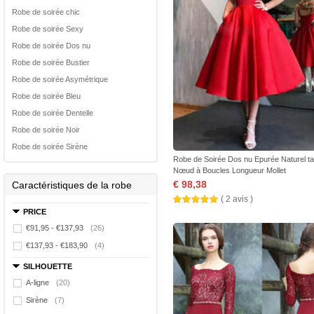
Robe de soirée chic
Robe de soirée Sexy
Robe de soirée Dos nu
Robe de soirée Bustier
Robe de soirée Asymétrique
Robe de soirée Bleu
Robe de soirée Dentelle
Robe de soirée Noir
Robe de soirée Sirène
Robe de Soirée Dos nu Epurée Naturel tai
Nœud à Boucles Longueur Mollet
€ 98,38
Caractéristiques de la robe
( 2 avis )
PRICE
€91,95 - €137,93
(26)
€137,93 - €183,90
(4)
SILHOUETTE
A-ligne
(20)
Sirène
(7)