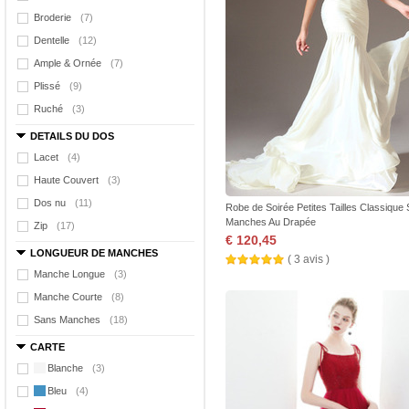
Broderie
(7)
Dentelle
(12)
Ample & Ornée
(7)
Plissé
(9)
Ruché
(3)
DETAILS DU DOS
Lacet
(4)
Haute Couvert
(3)
Dos nu
(11)
Robe de Soirée Petites Tailles Classique
Manches Au Drapée
Zip
(17)
€ 120,45
LONGUEUR DE MANCHES
( 3 avis )
Manche Longue
(3)
Manche Courte
(8)
Sans Manches
(18)
CARTE
Blanche
(3)
Bleu
(4)