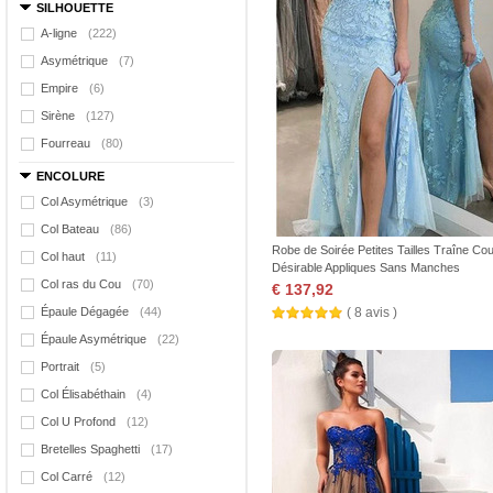
SILHOUETTE
A-ligne
(222)
Asymétrique
(7)
Empire
(6)
Sirène
(127)
Fourreau
(80)
ENCOLURE
Col Asymétrique
(3)
Col Bateau
(86)
Robe de Soirée Petites Tailles Traîne Cou
Col haut
(11)
Désirable Appliques Sans Manches
Col ras du Cou
(70)
€ 137,92
Épaule Dégagée
(44)
( 8 avis )
Épaule Asymétrique
(22)
Portrait
(5)
Col Élisabéthain
(4)
Col U Profond
(12)
Bretelles Spaghetti
(17)
Col Carré
(12)