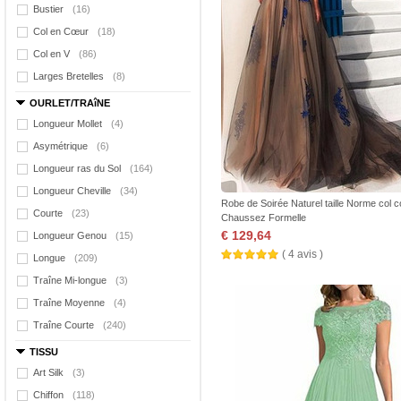
Bustier
(16)
Col en Cœur
(18)
Col en V
(86)
Larges Bretelles
(8)
OURLET/TRAîNE
Longueur Mollet
(4)
Asymétrique
(6)
Longueur ras du Sol
(164)
Longueur Cheville
(34)
Robe de Soirée Naturel taille Norme col 
Courte
(23)
Chaussez Formelle
€ 129,64
Longueur Genou
(15)
( 4 avis )
Longue
(209)
Traîne Mi-longue
(3)
Traîne Moyenne
(4)
Traîne Courte
(240)
TISSU
Art Silk
(3)
Chiffon
(118)