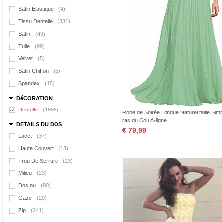
Satin Élastique
(4)
Tissu Dentelle
(331)
Satin
(49)
Tulle
(99)
Velvet
(5)
Satin Chiffon
(5)
Spandex
(15)
DéCORATION
Dentelle
(1685)
Robe de Soirée Longue Naturel taille Simp
ras du Cou A-ligne
DETAILS DU DOS
€ 79,99
Lacet
(37)
Haute Couvert
(13)
Trou De Serrure
(23)
Milieu
(23)
Dos nu
(90)
Gaze
(29)
Zip
(241)