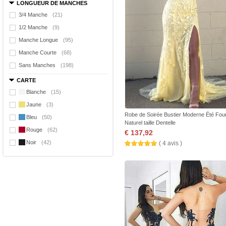
LONGUEUR DE MANCHES
3/4 Manche
(21)
1/2 Manche
(9)
Manche Longue
(95)
Manche Courte
(68)
Sans Manches
(198)
CARTE
Blanche
(15)
Jaune
(3)
Robe de Soirée Bustier Moderne Été Fou
Bleu
(50)
Naturel taille Dentelle
Rouge
(62)
€ 137,92
Noir
(42)
( 4 avis )