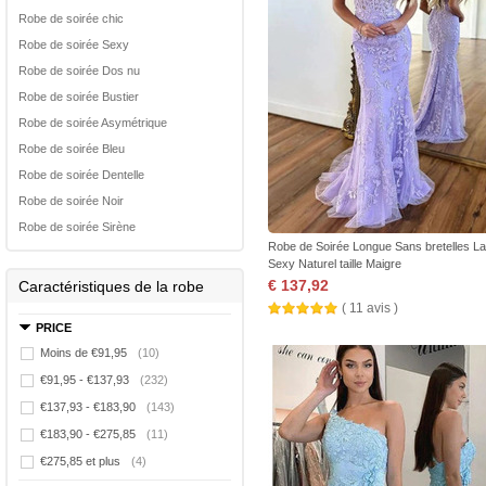
Robe de soirée chic
Robe de soirée Sexy
Robe de soirée Dos nu
Robe de soirée Bustier
Robe de soirée Asymétrique
Robe de soirée Bleu
Robe de soirée Dentelle
Robe de soirée Noir
Robe de soirée Sirène
Robe de Soirée Longue Sans bretelles La
Sexy Naturel taille Maigre
€ 137,92
Caractéristiques de la robe
( 11 avis )
PRICE
Moins de €91,95
(10)
€91,95 - €137,93
(232)
€137,93 - €183,90
(143)
€183,90 - €275,85
(11)
€275,85 et plus
(4)