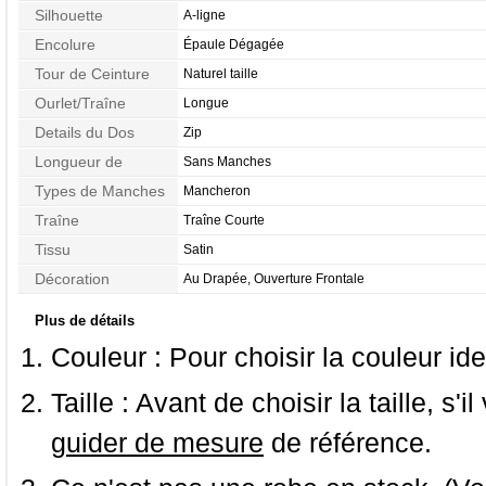
Silhouette
A-ligne
Encolure
Épaule Dégagée
Tour de Ceinture
Naturel taille
Ourlet/Traîne
Longue
Details du Dos
Zip
Longueur de
Sans Manches
Manches
Types de Manches
Mancheron
Traîne
Traîne Courte
Tissu
Satin
Décoration
Au Drapée, Ouverture Frontale
Plus de détails
Couleur :
Pour choisir la couleur ide
Taille :
Avant de choisir la taille, s'i
guider de mesure
de référence.