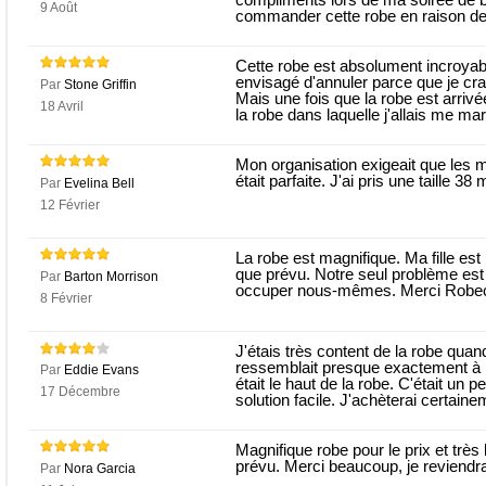
9 Août
commander cette robe en raison de l
Cette robe est absolument incroyab
envisagé d'annuler parce que je cra
Par
Stone Griffin
Mais une fois que la robe est arrivée
18 Avril
la robe dans laquelle j'allais me mar
Mon organisation exigeait que les 
était parfaite. J'ai pris une taille 38 
Par
Evelina Bell
12 Février
La robe est magnifique. Ma fille est
que prévu. Notre seul problème est
Par
Barton Morrison
occuper nous-mêmes. Merci Robe
8 Février
J'étais très content de la robe quand 
ressemblait presque exactement à l
Par
Eddie Evans
était le haut de la robe. C'était un 
17 Décembre
solution facile. J'achèterai certain
Magnifique robe pour le prix et très b
prévu. Merci beaucoup, je reviendra
Par
Nora Garcia