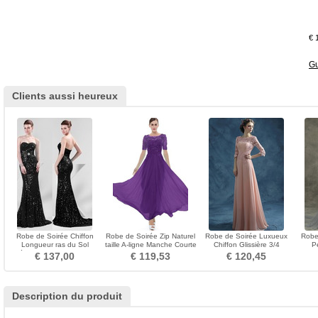
€ 
Gu
Clients aussi heureux
Robe de Soirée Chiffon
Robe de Soirée Zip Naturel
Robe de Soirée Luxueux
Robe
Longueur ras du Sol
taille A-ligne Manche Courte
Chiffon Glissière 3/4
Pe
Désirable Sans Manches
Chiffon
Manche Col Bateau
Man
€ 137,00
€ 119,53
€ 120,45
Description du produit