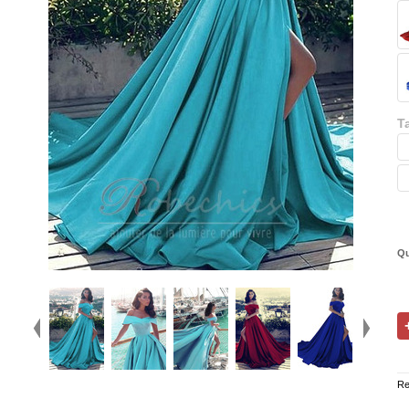
Ta
Qu
Re