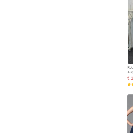
Rob
A-l
€ 