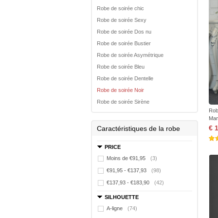
Robe de soirée chic
Robe de soirée Sexy
Robe de soirée Dos nu
Robe de soirée Bustier
Robe de soirée Asymétrique
Robe de soirée Bleu
Robe de soirée Dentelle
Robe de soirée Noir
Robe de soirée Sirène
Rob
Man
€ 
Caractéristiques de la robe
PRICE
Moins de €91,95
(3)
€91,95 - €137,93
(98)
€137,93 - €183,90
(42)
SILHOUETTE
A-ligne
(74)