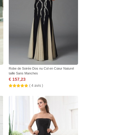
Robe de Soirée Dos nu Col en Cœur Naturel
taille Sans Manches
€ 157,23
( 4 avis )