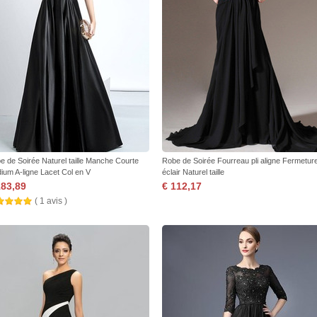
e de Soirée Naturel taille Manche Courte
Robe de Soirée Fourreau pli aligne Fermetur
ium A-ligne Lacet Col en V
éclair Naturel taille
183,89
€ 112,17
( 1 avis )