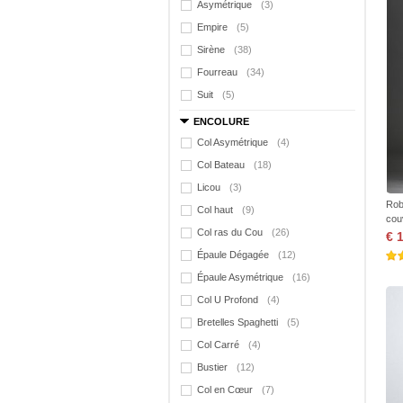
Asymétrique
(3)
Empire
(5)
Sirène
(38)
Fourreau
(34)
Suit
(5)
ENCOLURE
Col Asymétrique
(4)
Col Bateau
(18)
Licou
(3)
Rob
Col haut
(9)
cou
Col ras du Cou
(26)
€ 
Épaule Dégagée
(12)
Épaule Asymétrique
(16)
Col U Profond
(4)
Bretelles Spaghetti
(5)
Col Carré
(4)
Bustier
(12)
Col en Cœur
(7)