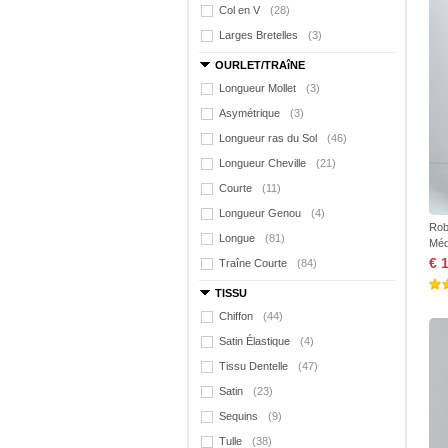
Col en V
(28)
Larges Bretelles
(3)
OURLET/TRAîNE
Longueur Mollet
(3)
Asymétrique
(3)
Longueur ras du Sol
(46)
Longueur Cheville
(21)
Courte
(11)
Longueur Genou
(4)
Rob
Longue
(81)
Méd
€ 
Traîne Courte
(84)
TISSU
Chiffon
(44)
Satin Élastique
(4)
Tissu Dentelle
(47)
Satin
(23)
Sequins
(9)
Tulle
(38)