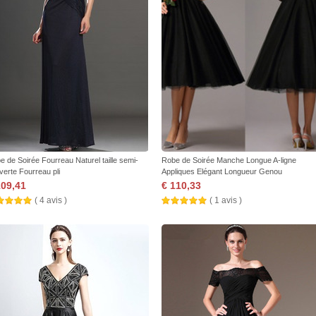
e de Soirée Fourreau Naturel taille semi-
Robe de Soirée Manche Longue A-ligne
verte Fourreau pli
Appliques Elégant Longueur Genou
109,41
€ 110,33
( 4 avis )
( 1 avis )