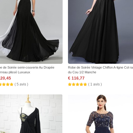
e de Soirée semi-couverte Au Drapée
Robe de Soirée Vintage Chiffon A-ligne Col r
rreau plissé Luxueux
du Cou 1/2 Manche
120,45
€ 116,77
( 5 avis )
( 1 avis )