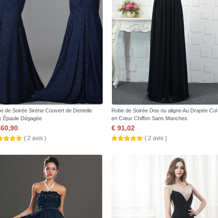
e de Soirée Sirène Couvert de Dentelle
Robe de Soirée Dos nu aligne Au Drapée Col
c Épaule Dégagée
en Cœur Chiffon Sans Manches
160,90
€ 91,02
( 2 avis )
( 2 avis )