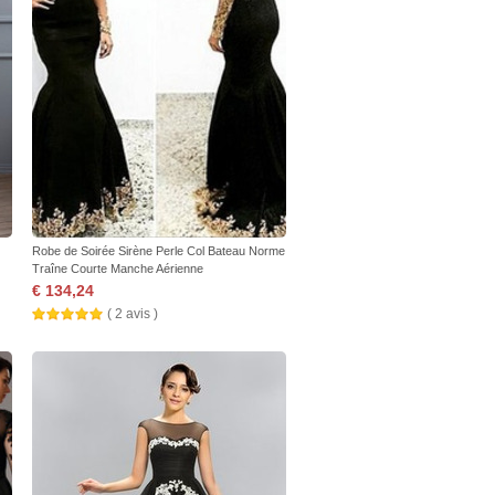
Robe de Soirée Sirène Perle Col Bateau Norme
Traîne Courte Manche Aérienne
€ 134,24
( 2 avis )