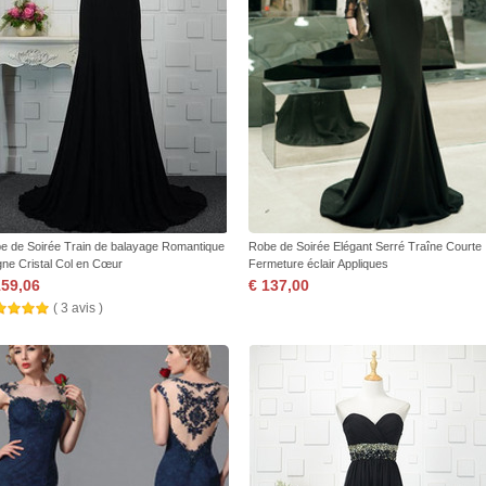
e de Soirée Train de balayage Romantique
Robe de Soirée Elégant Serré Traîne Courte
igne Cristal Col en Cœur
Fermeture éclair Appliques
159,06
€ 137,00
( 3 avis )