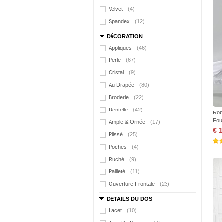
Velvet
(4)
Spandex
(12)
DéCORATION
Appliques
(46)
Perle
(67)
Cristal
(9)
Au Drapée
(80)
Broderie
(22)
Dentelle
(42)
Rob
Fou
Ample & Ornée
(17)
€ 
Plissé
(25)
Poches
(4)
Ruché
(9)
Pailleté
(11)
Ouverture Frontale
(23)
DETAILS DU DOS
Lacet
(10)