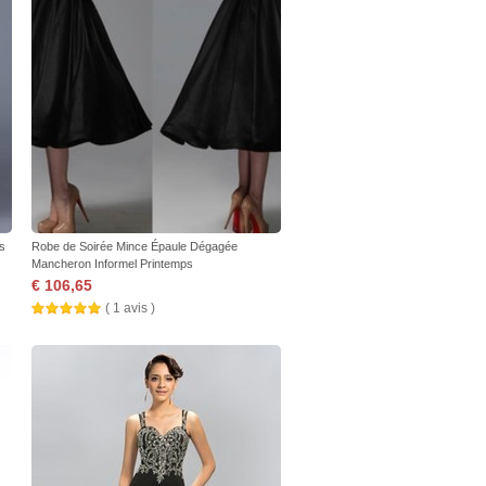
as
Robe de Soirée Mince Épaule Dégagée
Mancheron Informel Printemps
€ 106,65
( 1 avis )