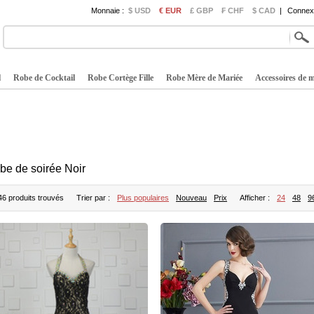
Monnaie :
$ USD
€ EUR
£ GBP
₣ CHF
$ CAD
|
Connexi
l
Robe de Cocktail
Robe Cortège Fille
Robe Mère de Mariée
Accessoires de 
be de soirée Noir
46 produits trouvés
Trier par :
Plus populaires
Nouveau
Prix
Afficher :
24
48
9