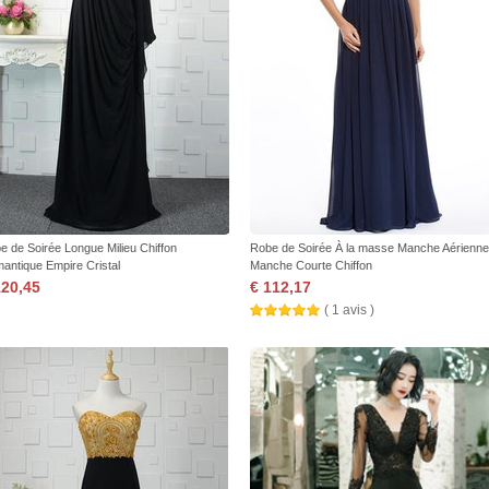
e de Soirée Longue Milieu Chiffon
Robe de Soirée À la masse Manche Aérienne
antique Empire Cristal
Manche Courte Chiffon
120,45
€ 112,17
( 1 avis )