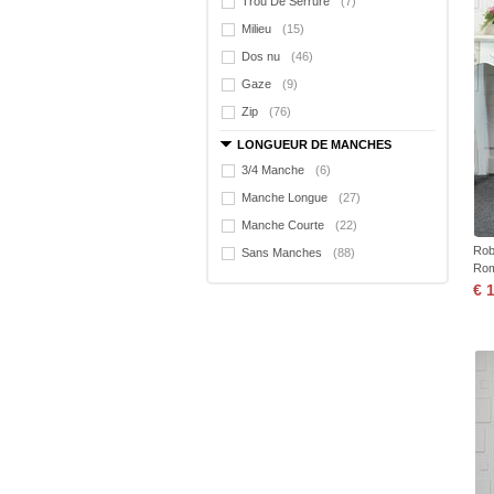
Trou De Serrure
(7)
Milieu
(15)
Dos nu
(46)
Gaze
(9)
Zip
(76)
LONGUEUR DE MANCHES
3/4 Manche
(6)
Manche Longue
(27)
Manche Courte
(22)
Rob
Sans Manches
(88)
Rom
€ 