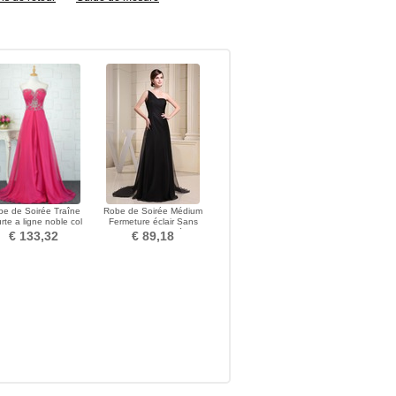
be de Soirée Traîne
Robe de Soirée Médium
rte a ligne noble col
Fermeture éclair Sans
r Mousseline de soie
Manches Col Asymétrique
€ 133,32
€ 89,18