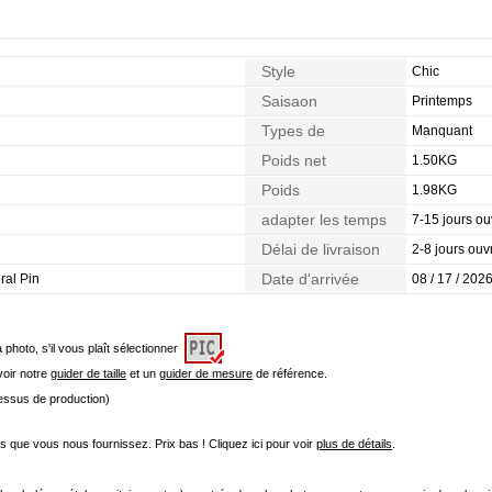
Style
Chic
Saisaon
Printemps
Types de
Manquant
Morphologie
Poids net
1.50KG
Poids
1.98KG
adapter les temps
7-15 jours ou
Délai de livraison
2-8 jours ouv
Date d'arrivée
oral Pin
08 / 17 / 2026
a photo, s'il vous plaît sélectionner
 voir notre
guider de taille
et un
guider de mesure
de référence.
cessus de production)
que vous nous fournissez. Prix bas ! Cliquez ici pour voir
plus de détails
.