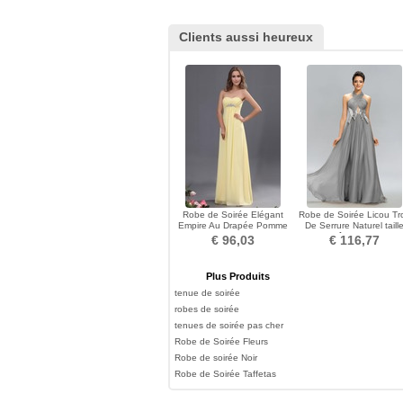
Clients aussi heureux
Robe de Soirée Elégant
Robe de Soirée Licou Tr
Empire Au Drapée Pomme
De Serrure Naturel taill
Col en Cœur Longueur ras
Traîne Courte
€ 96,03
€ 116,77
du Sol
Plus Produits
tenue de soirée
robes de soirée
tenues de soirée pas cher
Robe de Soirée Fleurs
Robe de soirée Noir
Robe de Soirée Taffetas