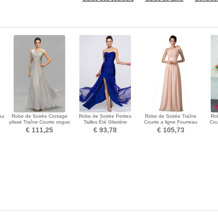
ou
Robe de Soirée Corsage
Robe de Soirée Petites
Robe de Soirée Traîne
Ro
e
plissé Traîne Courte vogue
Tailles Été Glissière
Courte a ligne Fourreau
Cou
Au Drapée Zip
Longueur Cheville
plissé Une épaule
coeu
€ 111,25
€ 93,78
€ 105,73