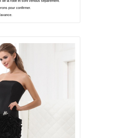
rix de la robe et sont vendus séparément.
rons pour confirmer.
l’avance.