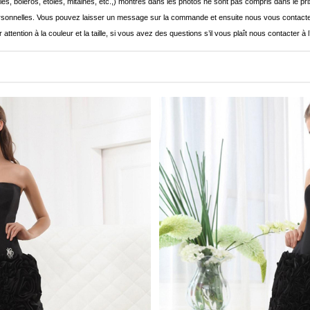
les, boléros, étoles, mitaines, etc.,) montrés dans les photos ne sont pas compris dans le p
onnelles. Vous pouvez laisser un message sur la commande et ensuite nous vous contacte
 attention à la couleur et la taille, si vous avez des questions s’il vous plaît nous contacter à 