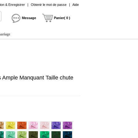
on & Enregistrer
|
Obtenir le mot de passe
|
Aide
Message
Panier( 0 )
mariage
s Ample Manquant Taille chute