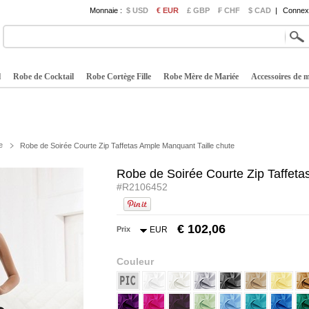
Monnaie :
$ USD
€ EUR
£ GBP
₣ CHF
$ CAD
|
Connexi
l
Robe de Cocktail
Robe Cortège Fille
Robe Mère de Mariée
Accessoires de 
e
Robe de Soirée Courte Zip Taffetas Ample Manquant Taille chute
Robe de Soirée Courte Zip Taffeta
#R2106452
€ 102,06
Prix
EUR
Couleur