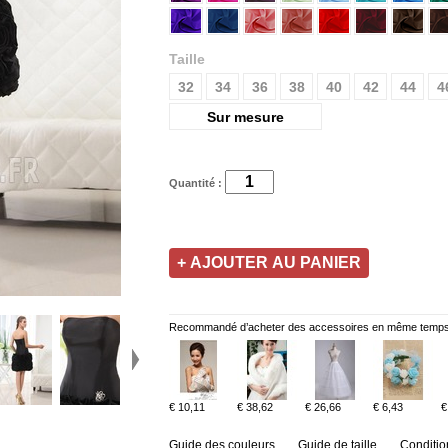
Taille
32
34
36
38
40
42
44
4
Sur mesure
Quantité :
Recommandé d’acheter des accessoires en même temps
€ 10,11
€ 38,62
€ 26,66
€ 6,43
€
Guide des couleurs
Guide de taille
Conditio