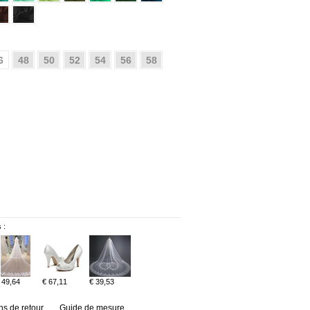
6
48
50
52
54
56
58
 :
 49,64
€ 67,11
€ 39,53
ns de retour
Guide de mesure