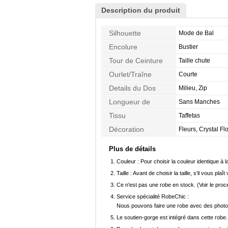
Description du produit
Silhouette
Mode de Bal
Encolure
Bustier
Tour de Ceinture
Taille chute
Ourlet/Traîne
Courte
Details du Dos
Milieu, Zip
Longueur de
Sans Manches
Manches
Tissu
Taffetas
Décoration
Fleurs, Crystal Fl
Plus de détails
Couleur :
Pour choisir la couleur identique à l
Taille :
Avant de choisir la taille, s'il vous plaît
Ce n'est pas une robe en stock. (Voir le pro
Service spécialité RobeChic :
Nous pouvons faire une robe avec des photos 
Le soutien-gorge est intégré dans cette robe.