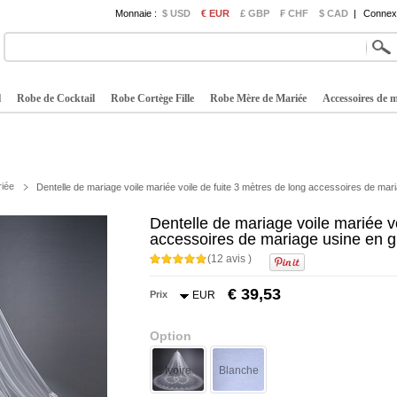
Monnaie :
$ USD
€ EUR
£ GBP
₣ CHF
$ CAD
|
Connexi
l
Robe de Cocktail
Robe Cortège Fille
Robe Mère de Mariée
Accessoires de 
riée
Dentelle de mariage voile mariée voile de fuite 3 mètres de long accessoires de mar
Dentelle de mariage voile mariée vo
accessoires de mariage usine en 
(12 avis )
€ 39,53
Prix
EUR
Option
Ivoire
Blanche