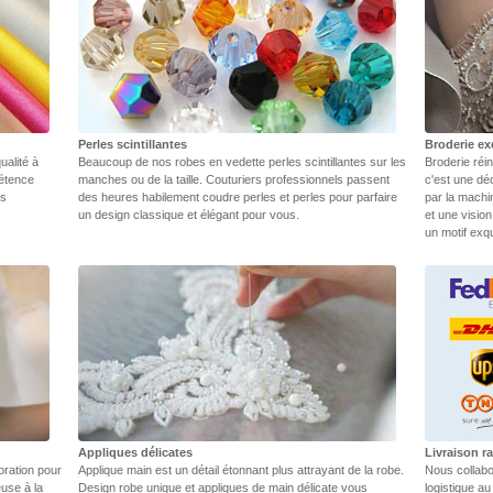
Perles scintillantes
Broderie ex
ualité à
Beaucoup de nos robes en vedette perles scintillantes sur les
Broderie réin
pétence
manches ou de la taille. Couturiers professionnels passent
c'est une dé
rs
des heures habilement coudre perles et perles pour parfaire
par la machi
un design classique et élégant pour vous.
et une vision
un motif exq
Appliques délicates
Livraison r
oration pour
Applique main est un détail étonnant plus attrayant de la robe.
Nous collabo
euse à la
Design robe unique et appliques de main délicate vous
logistique au