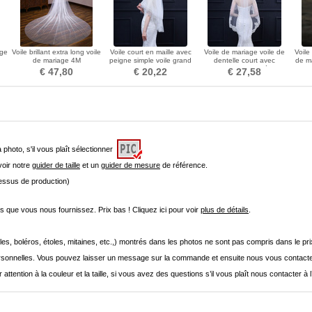
age
Voile brillant extra long voile
Voile court en maille avec
Voile de mariage voile de
Voile
de mariage 4M
peigne simple voile grand
dentelle court avec
de ma
voile accessoires de
accessoires de mariée voile
court
€ 47,80
€ 20,22
€ 27,58
mariage voile
de peigne en métal
de ma
a photo, s'il vous plaît sélectionner
 voir notre
guider de taille
et un
guider de mesure
de référence.
cessus de production)
que vous nous fournissez. Prix bas ! Cliquez ici pour voir
plus de détails
.
les, boléros, étoles, mitaines, etc.,) montrés dans les photos ne sont pas compris dans le p
onnelles. Vous pouvez laisser un message sur la commande et ensuite nous vous contacte
 attention à la couleur et la taille, si vous avez des questions s’il vous plaît nous contacter à 