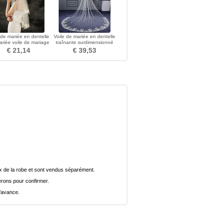
 de mariée en dentelle
Voile de mariée en dentelle
riée voile de mariage
traînante surdimensionné
 avec des accessoires
voile de mariée pas cher
€ 21,14
€ 39,53
riage de voile peigné
beau voile
de cheveux
rix de la robe et sont vendus séparément.
rons pour confirmer.
l’avance.