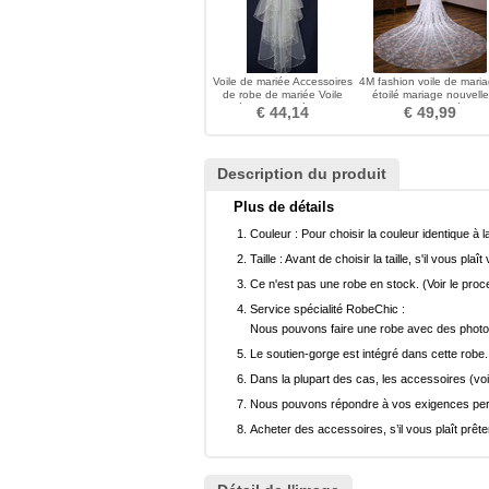
Voile de mariée Accessoires
4M fashion voile de mari
de robe de mariée Voile
étoilé mariage nouvelle
perlé exquis fait à la main
voile de mariée
€ 44,14
€ 49,99
Description du produit
Plus de détails
Couleur :
Pour choisir la couleur identique à l
Taille :
Avant de choisir la taille, s'il vous plaît
Ce n'est pas une robe en stock. (Voir le pro
Service spécialité RobeChic :
Nous pouvons faire une robe avec des photos 
Le soutien-gorge est intégré dans cette robe.
Dans la plupart des cas, les accessoires (voi
Nous pouvons répondre à vos exigences pers
Acheter des accessoires, s’il vous plaît prêter