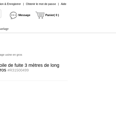
on & Enregistrer
|
Obtenir le mot de passe
|
Aide
Message
Panier( 0 )
mariage
iage usine en gros
ile de fuite 3 mètres de long
gros
#R31500499