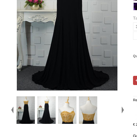
Ta
Qu
Re
€ 
Gu