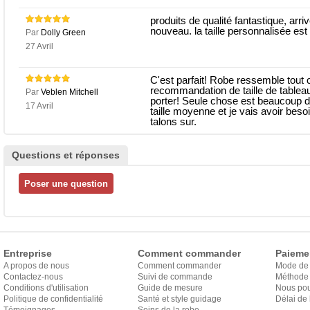
produits de qualité fantastique, arriv
nouveau. la taille personnalisée e
Par
Dolly Green
27 Avril
C'est parfait! Robe ressemble tout 
recommandation de taille de tableau 
Par
Veblen Mitchell
porter! Seule chose est beaucoup 
17 Avril
taille moyenne et je vais avoir be
talons sur.
Questions et réponses
Entreprise
Comment commander
Paieme
A propos de nous
Comment commander
Mode de
Contactez-nous
Suivi de commande
Méthode 
Conditions d'utilisation
Guide de mesure
Nous pou
Politique de confidentialité
Santé et style guidage
Délai de 