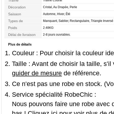
Traîne
Traîne Courte
Décoration
Cristal, Au Drapée, Perle
Saisaon
Automne, Hiver, Été
Types de
Manquant, Sablier, Rectangulaire, Triangle Inversé
Morphologie
Poids
2.48KG
Délai de livraison
2-8 jours ouvrables.
Plus de détails
Couleur :
Pour choisir la couleur ide
Taille :
Avant de choisir la taille, s'i
guider de mesure
de référence.
Ce n'est pas une robe en stock. (Vo
Service spécialité RobeChic :
Nous pouvons faire une robe avec d
bas ! Cliquez ici pour voir
plus de dé