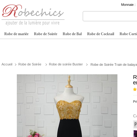
Monnaie :
Robe de mariée
Robe de Soirée
Robe de Bal
Robe de Cocktail
Robe Cortè
Accueil
Robe de Soirée
Robe de soirée Bustier
Robe de Soirée Train de balay
R
e
Pr
C