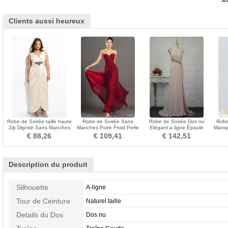
Clients aussi heureux
Robe de Soirée taille haute
Robe de Soirée Sans
Robe de Soirée Dos nu
Robe
Zip Dignité Sans Manches
Manches Poire Froid Perle
Elégant a ligne Épaule
Manqu
Col en V Foncé
Chiffon Longue
Asymétrique Naturel taille
Co
€ 88,26
€ 109,41
€ 142,51
Description du produit
Silhouette
A-ligne
Tour de Ceinture
Naturel taille
Details du Dos
Dos nu