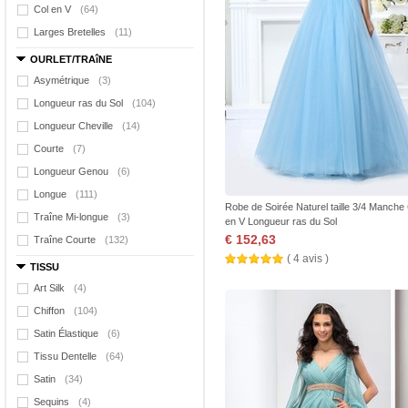
Col en V
(64)
Larges Bretelles
(11)
OURLET/TRAîNE
Asymétrique
(3)
Longueur ras du Sol
(104)
Longueur Cheville
(14)
Courte
(7)
Longueur Genou
(6)
Longue
(111)
Robe de Soirée Naturel taille 3/4 Manche
Traîne Mi-longue
(3)
en V Longueur ras du Sol
€ 152,63
Traîne Courte
(132)
( 4 avis )
TISSU
Art Silk
(4)
Chiffon
(104)
Satin Élastique
(6)
Tissu Dentelle
(64)
Satin
(34)
Sequins
(4)