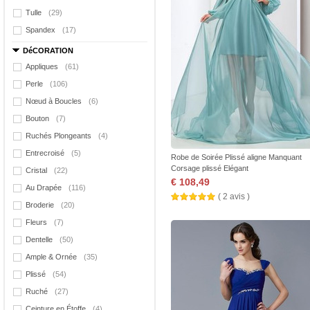
Tulle
(29)
Spandex
(17)
DéCORATION
Appliques
(61)
Perle
(106)
Nœud à Boucles
(6)
Bouton
(7)
Ruchés Plongeants
(4)
Entrecroisé
(5)
Robe de Soirée Plissé aligne Manquant
Corsage plissé Elégant
Cristal
(22)
€ 108,49
Au Drapée
(116)
( 2 avis )
Broderie
(20)
Fleurs
(7)
Dentelle
(50)
Ample & Ornée
(35)
Plissé
(54)
Ruché
(27)
Ceinture en Étoffe
(4)