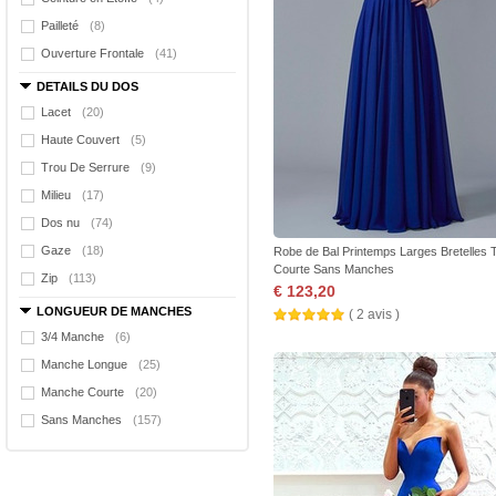
Pailleté
(8)
Ouverture Frontale
(41)
DETAILS DU DOS
Lacet
(20)
Haute Couvert
(5)
Trou De Serrure
(9)
Milieu
(17)
Dos nu
(74)
Gaze
(18)
Robe de Bal Printemps Larges Bretelles 
Courte Sans Manches
Zip
(113)
€ 123,20
LONGUEUR DE MANCHES
( 2 avis )
3/4 Manche
(6)
Manche Longue
(25)
Manche Courte
(20)
Sans Manches
(157)