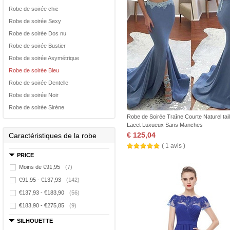
Robe de soirée chic
Robe de soirée Sexy
Robe de soirée Dos nu
Robe de soirée Bustier
Robe de soirée Asymétrique
Robe de soirée Bleu
Robe de soirée Dentelle
Robe de soirée Noir
Robe de soirée Sirène
Robe de Soirée Traîne Courte Naturel tail
Lacet Luxueux Sans Manches
€ 125,04
Caractéristiques de la robe
( 1 avis )
PRICE
Moins de €91,95
(7)
€91,95 - €137,93
(142)
€137,93 - €183,90
(56)
€183,90 - €275,85
(9)
SILHOUETTE