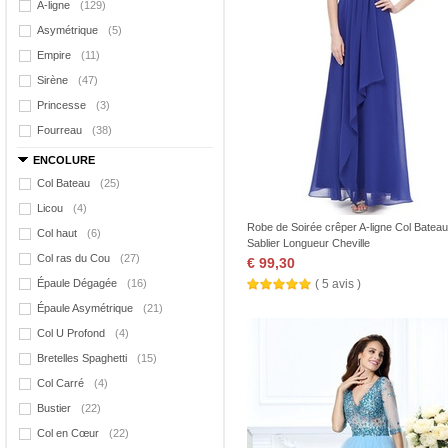
A-ligne
(129)
Asymétrique
(5)
Empire
(11)
Sirène
(47)
Princesse
(3)
Fourreau
(38)
ENCOLURE
Col Bateau
(25)
Licou
(4)
Robe de Soirée crêper A-ligne Col Bateau
Col haut
(6)
Sablier Longueur Cheville
Col ras du Cou
(27)
€ 99,30
Épaule Dégagée
(16)
( 5 avis )
Épaule Asymétrique
(21)
Col U Profond
(4)
Bretelles Spaghetti
(15)
Col Carré
(4)
Bustier
(22)
Col en Cœur
(22)