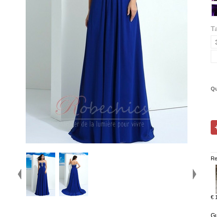
Ta
Qu
Re
€ 
Gu