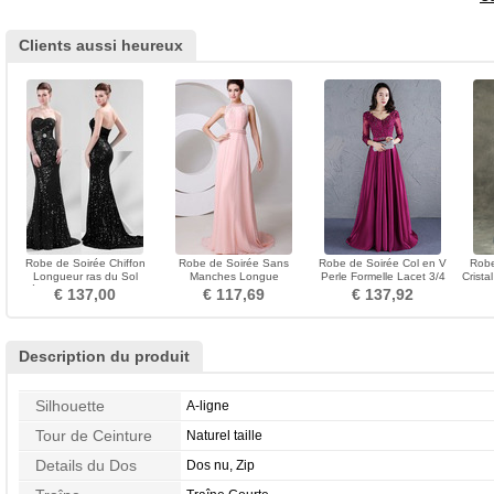
Clients aussi heureux
Robe de Soirée Chiffon
Robe de Soirée Sans
Robe de Soirée Col en V
Robe
Longueur ras du Sol
Manches Longue
Perle Formelle Lacet 3/4
Crista
Désirable Sans Manches
Manquant Chiffon Fourreau
Manche Train de petit
Lo
€ 137,00
€ 117,69
€ 137,92
pli
Description du produit
Silhouette
A-ligne
Tour de Ceinture
Naturel taille
Details du Dos
Dos nu, Zip