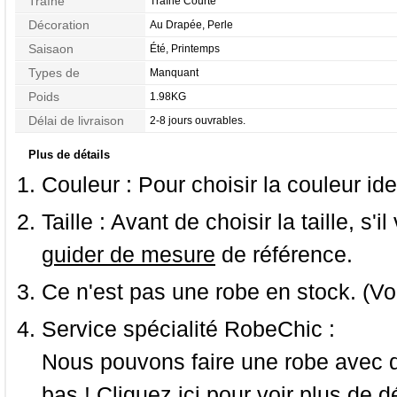
Traîne
Traîne Courte
Décoration
Au Drapée, Perle
Saisaon
Été, Printemps
Types de
Manquant
Morphologie
Poids
1.98KG
Délai de livraison
2-8 jours ouvrables.
Plus de détails
Couleur :
Pour choisir la couleur ide
Taille :
Avant de choisir la taille, s'i
guider de mesure
de référence.
Ce n'est pas une robe en stock. (Vo
Service spécialité RobeChic :
Nous pouvons faire une robe avec d
bas ! Cliquez ici pour voir
plus de dé