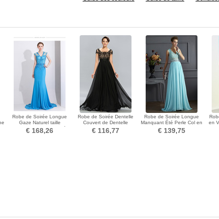
Robe de Soirée Longue
Robe de Soirée Dentelle
Robe de Soirée Longue
Robe
ne
Gaze Naturel taille
Couvert de Dentelle
Manquant Été Perle Col en
en V
Manquant Ample & Ornée
Formelle Longueur ras du
V Chiffon
t
€ 168,26
€ 116,77
€ 139,75
Sol