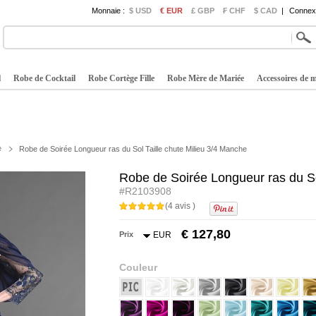
Monnaie :
$ USD
€ EUR
£ GBP
₣ CHF
$ CAD
|
Connexi
l
Robe de Cocktail
Robe Cortège Fille
Robe Mère de Mariée
Accessoires de 
e
Robe de Soirée Longueur ras du Sol Taille chute Milieu 3/4 Manche
Robe de Soirée Longueur ras du So
#R2103908
(4 avis )
€ 127,80
Prix
EUR
Couleur