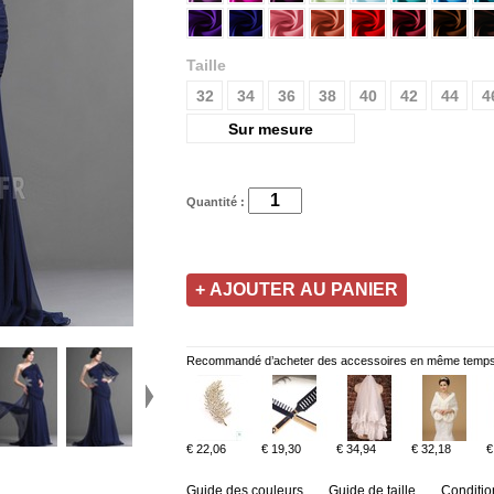
Taille
32
34
36
38
40
42
44
4
Sur mesure
Quantité :
Recommandé d’acheter des accessoires en même temps
€ 22,06
€ 19,30
€ 34,94
€ 32,18
€
Guide des couleurs
Guide de taille
Conditio