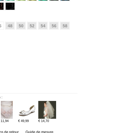
6
48
50
52
54
56
58
 :
 11,94
€ 49,99
€ 14,70
ns de retour
Guide de mesure