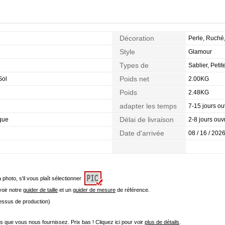
Décoration
Perle, Ruché
Style
Glamour
Types de
Sablier, Petit
Morphologie
Poids net
Sol
2.00KG
Poids
2.48KG
adapter les temps
7-15 jours ou
Délai de livraison
que
2-8 jours ouv
Date d'arrivée
08 / 16 / 2026
a photo, s'il vous plaît sélectionner
 voir notre
guider de taille
et un
guider de mesure
de référence.
cessus de production)
que vous nous fournissez. Prix bas ! Cliquez ici pour voir
plus de détails
.