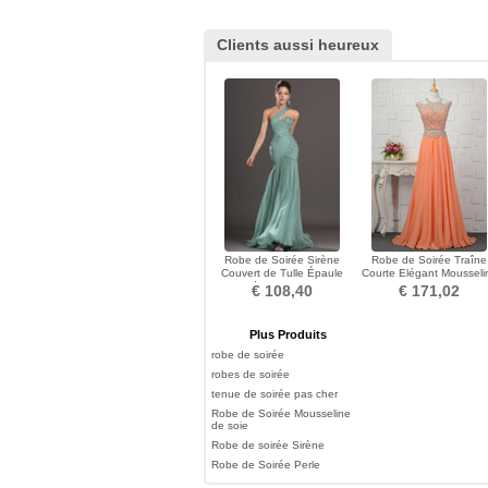
Clients aussi heureux
Robe de Soirée Sirène
Robe de Soirée Traîne
Couvert de Tulle Épaule
Courte Elégant Mousseli
Asymétrique Manquant
de soie Sablier
€ 108,40
€ 171,02
Plus Produits
robe de soirée
robes de soirée
tenue de soirée pas cher
Robe de Soirée Mousseline
de soie
Robe de soirée Sirène
Robe de Soirée Perle