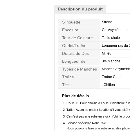
Description du produit
Silhouette
Sirène
Encolure
Col Asymétrique
Tour de Ceinture
Taille chute
Ourlet/Traîne
Longueur ras du 
Details du Dos
Milieu
Longueur de
3/4 Manche
Manches
Types de Manches
Manche Asymétri
Traîne
Traîne Courte
Tissu
, Chiffon
Plus de détails
Couleur :
Pour choisir la couleur identique à l
Taille :
Avant de choisir la taille, s'il vous plaît
Ce n'est pas une robe en stock. (Voir le pro
Service spécialité RobeChic :
Nous pouvons faire une robe avec des photos 