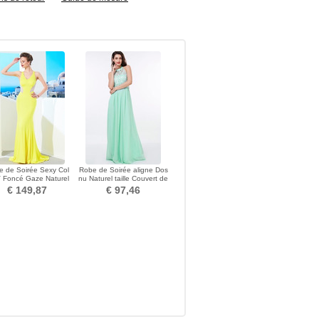
 de Soirée Sexy Col
Robe de Soirée aligne Dos
 Foncé Gaze Naturel
nu Naturel taille Couvert de
aille Sans Manches
Dentelle
€ 149,87
€ 97,46