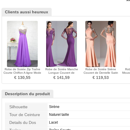
Clients aussi heureux
Robe de Soirée Zip Traîne
Robe de Soirée Manche
Robe de Soirée Sirène
Rob
Courte Chiffon A-ligne Mode
Longue Couvert de
Couvert de Dentelle Satin
Mouss
Manquant
Dentelle Petites Tailles
Broderie Longueur ras du
Fou
€ 130,55
€ 141,59
€ 119,53
Sol
Description du produit
Silhouette
Sirène
Tour de Ceinture
Naturel taille
Details du Dos
Lacet