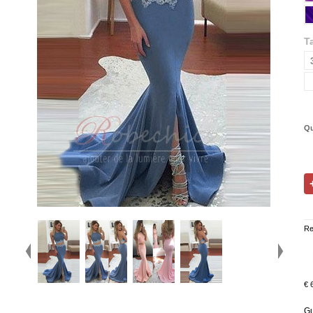
Ta
Qu
Re
€ 
Gu