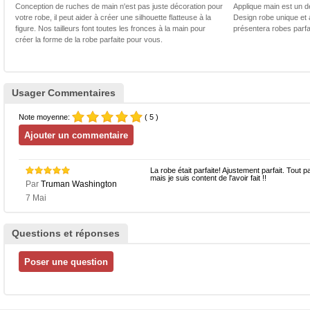
Conception de ruches de main n'est pas juste décoration pour
Applique main est un dé
votre robe, il peut aider à créer une silhouette flatteuse à la
Design robe unique et 
figure. Nos tailleurs font toutes les fronces à la main pour
présentera robes parfa
créer la forme de la robe parfaite pour vous.
Usager Commentaires
Note moyenne:
( 5 )
La robe était parfaite! Ajustement parfait. Tout 
mais je suis content de l'avoir fait !!
Par
Truman Washington
7 Mai
Questions et réponses