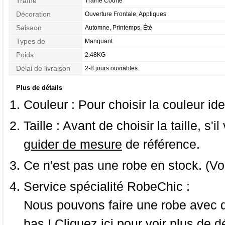
Traîne
Traîne Courte
Décoration
Ouverture Frontale, Appliques
Saisaon
Automne, Printemps, Été
Types de
Manquant
Morphologie
Poids
2.48KG
Délai de livraison
2-8 jours ouvrables.
Plus de détails
Couleur :
Pour choisir la couleur ide
Taille :
Avant de choisir la taille, s'i
guider de mesure
de référence.
Ce n'est pas une robe en stock. (Vo
Service spécialité RobeChic :
Nous pouvons faire une robe avec d
bas ! Cliquez ici pour voir
plus de dé