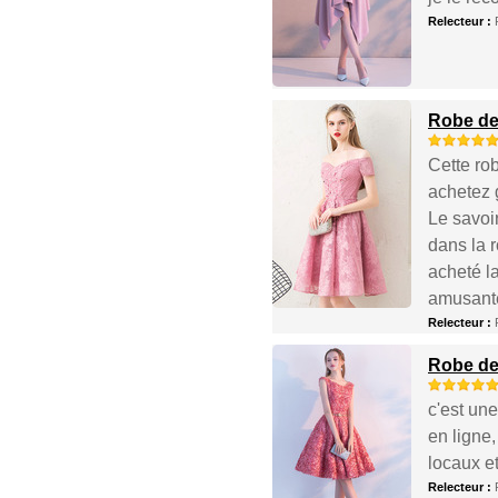
Relecteur :
Robe de 
Cette rob
achetez 
Le savoir
dans la 
acheté l
amusante 
Relecteur :
Robe de
c'est un
en ligne,
locaux et
Relecteur :