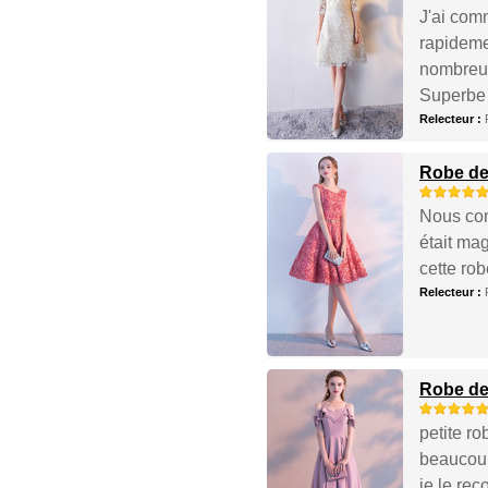
J'ai com
rapideme
nombreux
Superbe r
Relecteur :
Robe de
Nous com
était mag
cette rob
Relecteur :
Robe de
petite ro
beaucoup,
je le re