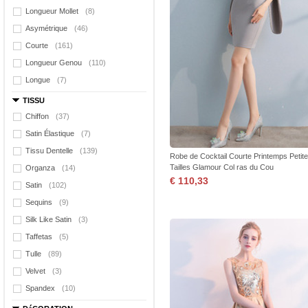
Longueur Mollet
(8)
Asymétrique
(46)
Courte
(161)
Longueur Genou
(110)
Longue
(7)
TISSU
Chiffon
(37)
Satin Élastique
(7)
Tissu Dentelle
(139)
Robe de Cocktail Courte Printemps Petit
Tailles Glamour Col ras du Cou
Organza
(14)
€ 110,33
Satin
(102)
Sequins
(9)
Silk Like Satin
(3)
Taffetas
(5)
Tulle
(89)
Velvet
(3)
Spandex
(10)