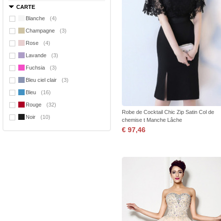
CARTE
Blanche
(4)
Champagne
(3)
Rose
(4)
Lavande
(3)
Fuchsia
(3)
Bleu ciel clair
(3)
Bleu
(16)
Rouge
(32)
Robe de Cocktail Chic Zip Satin Col de
Noir
(10)
chemise t Manche Lâche
€ 97,46