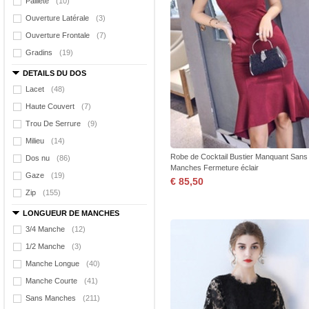
Pailleté
(10)
Ouverture Latérale
(3)
Ouverture Frontale
(7)
Gradins
(19)
DETAILS DU DOS
Lacet
(48)
Haute Couvert
(7)
Trou De Serrure
(9)
Milieu
(14)
Robe de Cocktail Bustier Manquant Sans
Dos nu
(86)
Manches Fermeture éclair
Gaze
(19)
€ 85,50
Zip
(155)
LONGUEUR DE MANCHES
3/4 Manche
(12)
1/2 Manche
(3)
Manche Longue
(40)
Manche Courte
(41)
Sans Manches
(211)