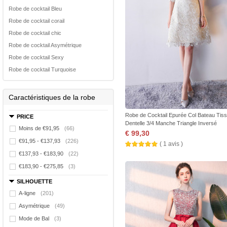
Robe de cocktail Bleu
Robe de cocktail corail
Robe de cocktail chic
Robe de cocktail Asymétrique
Robe de cocktail Sexy
Robe de cocktail Turquoise
Caractéristiques de la robe
Robe de Cocktail Epurée Col Bateau Tis
PRICE
Dentelle 3/4 Manche Triangle Inversé
Moins de €91,95
(66)
€ 99,30
€91,95 - €137,93
(226)
( 1 avis )
€137,93 - €183,90
(22)
€183,90 - €275,85
(3)
SILHOUETTE
A-ligne
(201)
Asymétrique
(49)
Mode de Bal
(3)