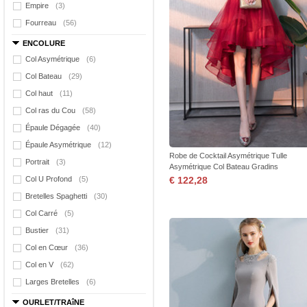
Empire
(3)
Fourreau
(56)
ENCOLURE
Col Asymétrique
(6)
Col Bateau
(29)
Col haut
(11)
Col ras du Cou
(58)
Épaule Dégagée
(40)
Épaule Asymétrique
(12)
Robe de Cocktail Asymétrique Tulle
Portrait
(3)
Asymétrique Col Bateau Gradins
Col U Profond
(5)
€ 122,28
Bretelles Spaghetti
(30)
Col Carré
(5)
Bustier
(31)
Col en Cœur
(36)
Col en V
(62)
Larges Bretelles
(6)
OURLET/TRAîNE