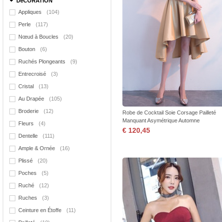
DéCORATION
Appliques
(104)
Perle
(117)
Nœud à Boucles
(20)
Bouton
(6)
Ruchés Plongeants
(9)
Entrecroisé
(3)
Cristal
(13)
Au Drapée
(105)
Broderie
(12)
Robe de Cocktail Soie Corsage Pailleté
Manquant Asymétrique Automne
Fleurs
(4)
€ 120,45
Dentelle
(111)
Ample & Ornée
(16)
Plissé
(20)
Poches
(5)
Ruché
(12)
Ruches
(3)
Ceinture en Étoffe
(11)