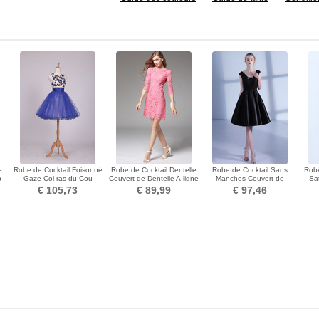
e
Robe de Cocktail Foisonné
Robe de Cocktail Dentelle
Robe de Cocktail Sans
Robe
p
Gaze Col ras du Cou
Couvert de Dentelle A-ligne
Manches Couvert de
Sa
Longueur Genou Printemps
Tissu Dentelle
Dentelle Manquant Perlé
€ 105,73
€ 89,99
€ 97,46