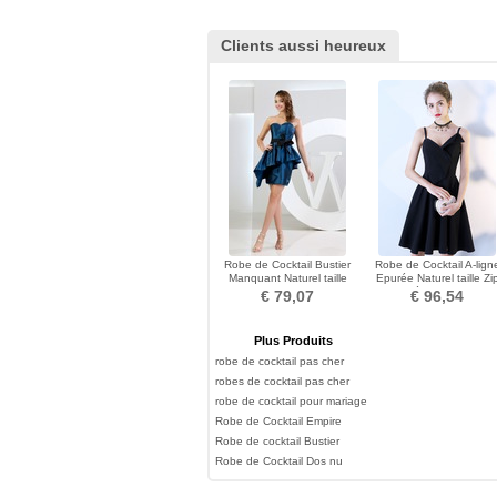
Clients aussi heureux
Robe de Cocktail Bustier
Robe de Cocktail A-lign
Manquant Naturel taille
Epurée Naturel taille Zi
Sans Manches
Ruchés Plongeants
€ 79,07
€ 96,54
Plus Produits
robe de cocktail pas cher
robes de cocktail pas cher
robe de cocktail pour mariage
Robe de Cocktail Empire
Robe de cocktail Bustier
Robe de Cocktail Dos nu