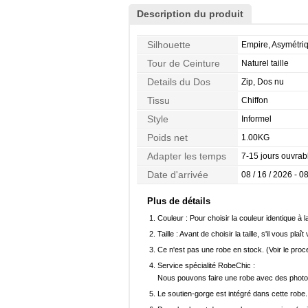
Description du produit
Silhouette
Empire, Asymétri
Tour de Ceinture
Naturel taille
Details du Dos
Zip, Dos nu
Tissu
Chiffon
Style
Informel
Poids net
1.00KG
Adapter les temps
7-15 jours ouvrab
Date d'arrivée
08 / 16 / 2026 - 08
Plus de détails
Couleur :
Pour choisir la couleur identique à l
Taille :
Avant de choisir la taille, s'il vous plaît
Ce n'est pas une robe en stock. (Voir le pro
Service spécialité RobeChic :
Nous pouvons faire une robe avec des photos 
Le soutien-gorge est intégré dans cette robe.