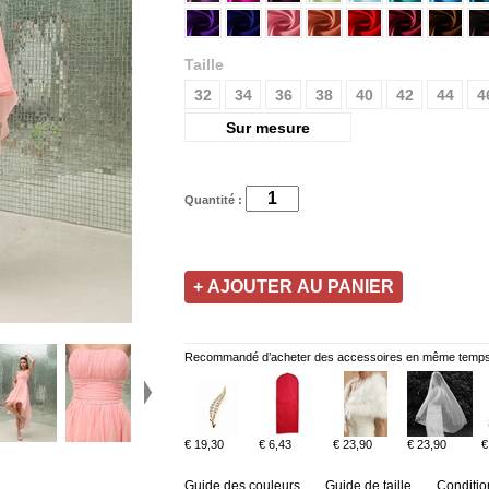
Taille
32
34
36
38
40
42
44
4
Sur mesure
Quantité :
Recommandé d’acheter des accessoires en même temps
€ 19,30
€ 6,43
€ 23,90
€ 23,90
€
Guide des couleurs
Guide de taille
Conditio