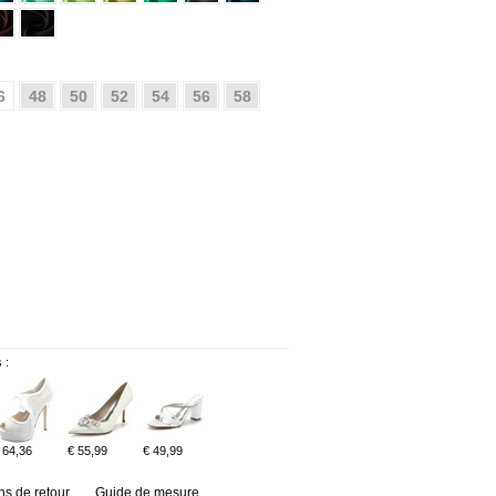
6
48
50
52
54
56
58
 :
 64,36
€ 55,99
€ 49,99
ns de retour
Guide de mesure