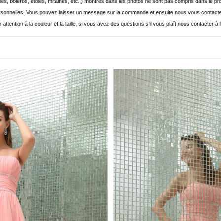
les, boléros, étoles, mitaines, etc.,) montrés dans les photos ne sont pas compris dans le p
onnelles. Vous pouvez laisser un message sur la commande et ensuite nous vous contacte
 attention à la couleur et la taille, si vous avez des questions s’il vous plaît nous contacter à 