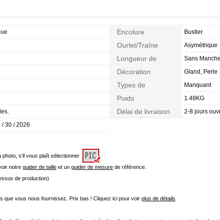
Encolure
que
Bustier
Ourlet/Traîne
Asymétrique
Longueur de
Sans Manch
Manches
Décoration
Gland, Perle
Types de
Manquant
Morphologie
Poids
1.48KG
Délai de livraison
les.
2-8 jours ouv
 / 30 / 2026
a photo, s'il vous plaît sélectionner
 voir notre
guider de taille
et un
guider de mesure
de référence.
cessus de production)
que vous nous fournissez. Prix bas ! Cliquez ici pour voir
plus de détails
.