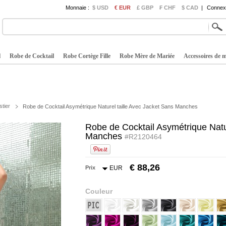
Monnaie :
$ USD
€ EUR
£ GBP
₣ CHF
$ CAD
|
Connexi
l
Robe de Cocktail
Robe Cortège Fille
Robe Mère de Mariée
Accessoires de 
stier
Robe de Cocktail Asymétrique Naturel taille Avec Jacket Sans Manches
Robe de Cocktail Asymétrique Natu
Manches
#R2120464
€ 88,26
Prix
EUR
Couleur