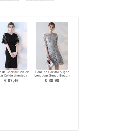
 de Cocktail Chic Zip
Robe de Cocktail A-ligne
tin Col de chemise t
Longueur Genou Elégant
Manche Lâche
Col ras du Cou
€ 97,46
€ 89,99