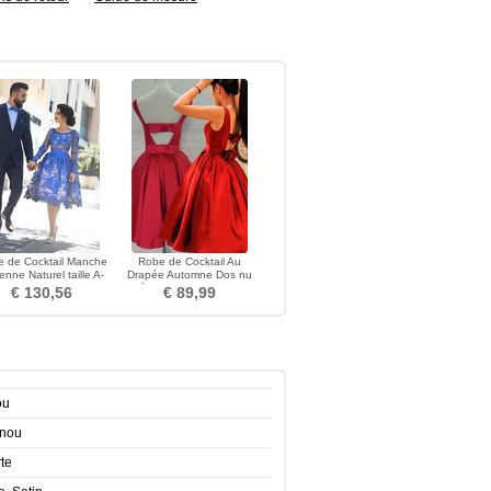
 de Cocktail Manche
Robe de Cocktail Au
enne Naturel taille A-
Drapée Automne Dos nu
gne Longueur Genou
Médium Sans Manches
€ 130,56
€ 89,99
ou
enou
te