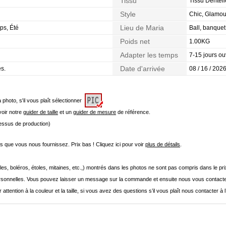
Tissu
Tissu Dentell
Style
Chic, Glamou
Lieu de Maria
ps, Été
Ball, banque
Poids net
1.00KG
Adapter les temps
7-15 jours ou
Date d'arrivée
es.
08 / 16 / 2026
a photo, s'il vous plaît sélectionner
 voir notre
guider de taille
et un
guider de mesure
de référence.
cessus de production)
que vous nous fournissez. Prix bas ! Cliquez ici pour voir
plus de détails
.
les, boléros, étoles, mitaines, etc.,) montrés dans les photos ne sont pas compris dans le p
onnelles. Vous pouvez laisser un message sur la commande et ensuite nous vous contacte
 attention à la couleur et la taille, si vous avez des questions s’il vous plaît nous contacter à 