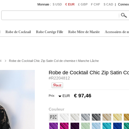
Monnaie :
$ USD
€ EUR
£ GBP
₣ CHF
$ CAD
|
Connexi
l
Robe de Cocktail
Robe Cortège Fille
Robe Mère de Mariée
Accessoires de 
ic
Robe de Cocktail Chic Zip Satin Col de chemise t Manche Lâche
Robe de Cocktail Chic Zip Satin 
#R2204812
€ 97,46
Prix
EUR
Couleur