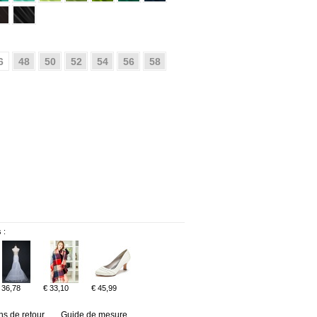
6
48
50
52
54
56
58
 :
 36,78
€ 33,10
€ 45,99
ns de retour
Guide de mesure