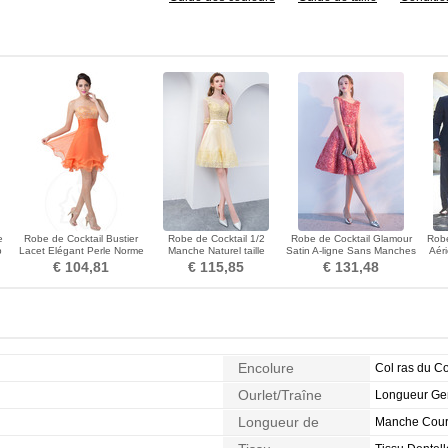
e
Robe de Cocktail Bustier
Robe de Cocktail 1/2
Robe de Cocktail Glamour
Robe
p
Lacet Elégant Perle Norme
Manche Naturel taille
Satin A-ligne Sans Manches
Aéri
A-ligne
Longueur Genou Zip
Appliques
li
€ 104,81
€ 115,85
€ 131,48
Encolure
Col ras du C
Ourlet/Traîne
Longueur G
Longueur de
Manche Cour
Manches