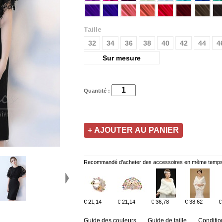
Taille
32
34
36
38
40
42
44
4
Sur mesure
Quantité :
Recommandé d’acheter des accessoires en même temps
€ 21,14
€ 21,14
€ 36,78
€ 38,62
€
Guide des couleurs
Guide de taille
Conditio