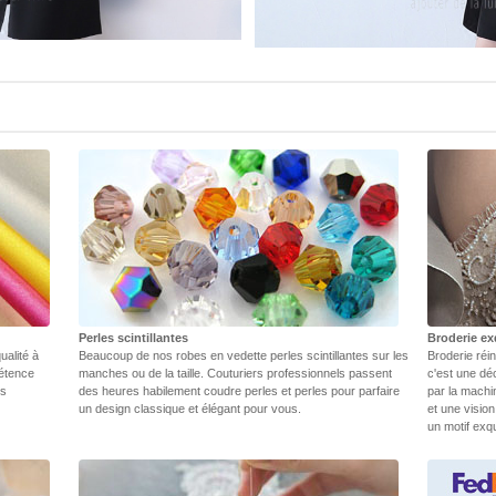
Perles scintillantes
Broderie ex
ualité à
Beaucoup de nos robes en vedette perles scintillantes sur les
Broderie réin
pétence
manches ou de la taille. Couturiers professionnels passent
c'est une dé
rs
des heures habilement coudre perles et perles pour parfaire
par la machi
un design classique et élégant pour vous.
et une vision
un motif exq