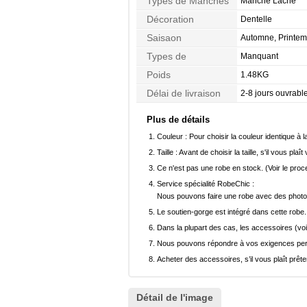
Types de Manches
Manche Lâche
Décoration
Dentelle
Saisaon
Automne, Printem
Types de
Manquant
Morphologie
Poids
1.48KG
Délai de livraison
2-8 jours ouvrabl
Plus de détails
Couleur :
Pour choisir la couleur identique à l
Taille :
Avant de choisir la taille, s'il vous plaît
Ce n'est pas une robe en stock. (Voir le pro
Service spécialité RobeChic :
Nous pouvons faire une robe avec des photos 
Le soutien-gorge est intégré dans cette robe.
Dans la plupart des cas, les accessoires (voi
Nous pouvons répondre à vos exigences pers
Acheter des accessoires, s’il vous plaît prêter
Détail de l'image