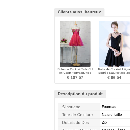
Clients aussi heureux
Robe de Cocktail Tulle Col
Robe de Cocktail A-lign
en Cœur Fourreau Avec
Epurée Naturel taille Zi
Bijoux A-ligne
Ruchés Plongeants
€ 107,57
€ 96,54
Description du produit
Silhouette
Fourreau
Tour de Ceinture
Naturel taille
Details du Dos
Zip