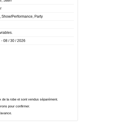
e, Satin
r
t, Show/Performance, Party
vrables.
 - 08 / 30 / 2026
rix de la robe et sont vendus séparément.
rons pour confirmer.
l’avance.