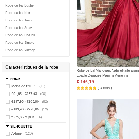
Robe de bal Bustier
Robe de bal Noir
Robe de bal Jaune
Robe de bal Sexy
Robe de bal Dos nu
Robe de bal Simple
Robe de bal Vintage
Caractéristiques de la robe
Robe de Bal Manquant Naturel taille align
Épaule Dégagée Manche Aérienne
PRICE
€ 146,19
Moins de €91,95
(11)
( 3 avis )
€91,95 - €137,93
(90)
€137,93 - €183,90
(82)
€183,90 - €275,85
(12)
€275,85 et plus
(4)
SILHOUETTE
A-ligne
(120)