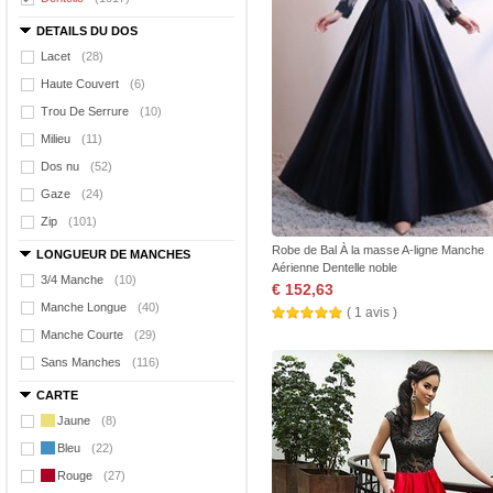
DETAILS DU DOS
Lacet
(28)
Haute Couvert
(6)
Trou De Serrure
(10)
Milieu
(11)
Dos nu
(52)
Gaze
(24)
Zip
(101)
Robe de Bal À la masse A-ligne Manche
LONGUEUR DE MANCHES
Aérienne Dentelle noble
3/4 Manche
(10)
€ 152,63
Manche Longue
(40)
( 1 avis )
Manche Courte
(29)
Sans Manches
(116)
CARTE
Jaune
(8)
Bleu
(22)
Rouge
(27)