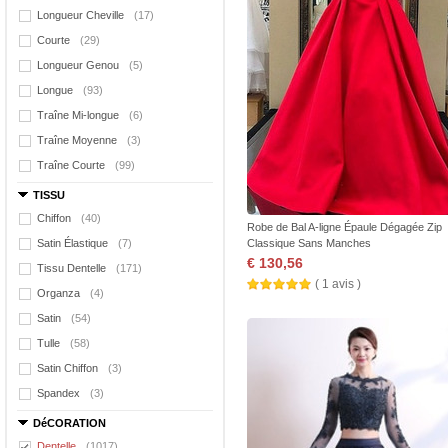
Longueur Cheville
(17)
Courte
(29)
Longueur Genou
(5)
Longue
(93)
Traîne Mi-longue
(6)
Traîne Moyenne
(3)
Traîne Courte
(99)
TISSU
Chiffon
(40)
Robe de Bal A-ligne Épaule Dégagée Zip
Satin Élastique
(7)
Classique Sans Manches
€ 130,56
Tissu Dentelle
(171)
( 1 avis )
Organza
(4)
Satin
(54)
Tulle
(58)
Satin Chiffon
(3)
Spandex
(3)
DéCORATION
Dentelle
(1017)