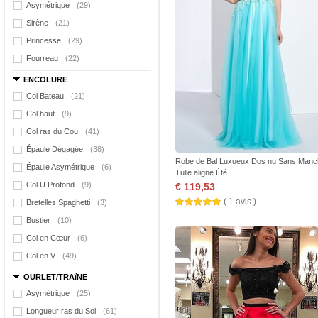
Asymétrique
(29)
Sirène
(21)
Princesse
(29)
Fourreau
(22)
ENCOLURE
Col Bateau
(21)
Col haut
(9)
Col ras du Cou
(41)
Épaule Dégagée
(38)
Robe de Bal Luxueux Dos nu Sans Man
Épaule Asymétrique
(6)
Tulle aligne Été
Col U Profond
(9)
€ 119,53
( 1 avis )
Bretelles Spaghetti
(3)
Bustier
(10)
Col en Cœur
(6)
Col en V
(49)
OURLET/TRAîNE
Asymétrique
(25)
Longueur ras du Sol
(61)