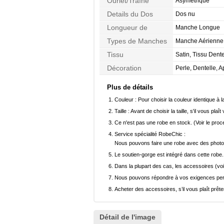
Ourlet/Traîne
Asymétrique
Details du Dos
Dos nu
Longueur de
Manche Longue
Manches
Types de Manches
Manche Aérienne
Tissu
Satin, Tissu Dente
Décoration
Perle, Dentelle, 
Plus de détails
Couleur :
Pour choisir la couleur identique à l
Taille :
Avant de choisir la taille, s'il vous plaît
Ce n'est pas une robe en stock. (Voir le pro
Service spécialité RobeChic :
Nous pouvons faire une robe avec des photos 
Le soutien-gorge est intégré dans cette robe.
Dans la plupart des cas, les accessoires (voi
Nous pouvons répondre à vos exigences pers
Acheter des accessoires, s’il vous plaît prêter
Détail de l'image