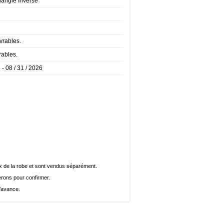
iangle Inversé
vrables.
rables.
 - 08 / 31 / 2026
rix de la robe et sont vendus séparément.
rons pour confirmer.
l’avance.