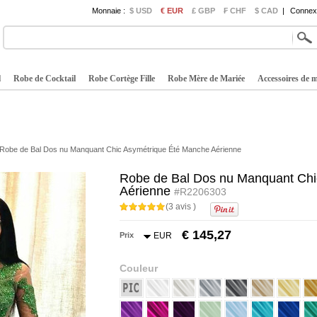
Monnaie :
$ USD
€ EUR
£ GBP
₣ CHF
$ CAD
|
Connexi
l
Robe de Cocktail
Robe Cortège Fille
Robe Mère de Mariée
Accessoires de 
Robe de Bal Dos nu Manquant Chic Asymétrique Été Manche Aérienne
Robe de Bal Dos nu Manquant Chi
Aérienne
#R2206303
(3 avis )
€ 145,27
Prix
EUR
Couleur