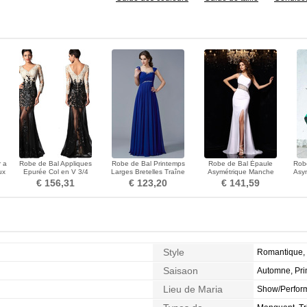
 a
Robe de Bal Appliques
Robe de Bal Printemps
Robe de Bal Épaule
Robe
ux
Epurée Col en V 3/4
Larges Bretelles Traîne
Asymétrique Manche
Asym
Manche Tulle Naturel taille
Courte Sans Manches
Longue Chiffon Manche
€ 156,31
€ 123,20
€ 141,59
Asymétrique
Style
Romantique, 
Saisaon
Automne, Pri
Lieu de Maria
Show/Perform