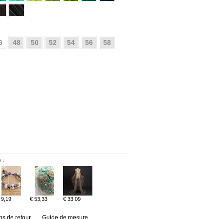
6
48
50
52
54
56
58
 :
 9,19
€ 53,33
€ 33,09
ns de retour
Guide de mesure