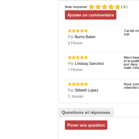
Note moyenne:
( 5 )
J'ai été c
nuit.
Par
Burns Baker
8 Février
Merci beau
et la qual
Par
Lindsay Sanchez
jour dans
mails n'ét
7 Février
Nous somm
robechics
Par
Stilwell Lopez
3 Janvier
Questions et réponses