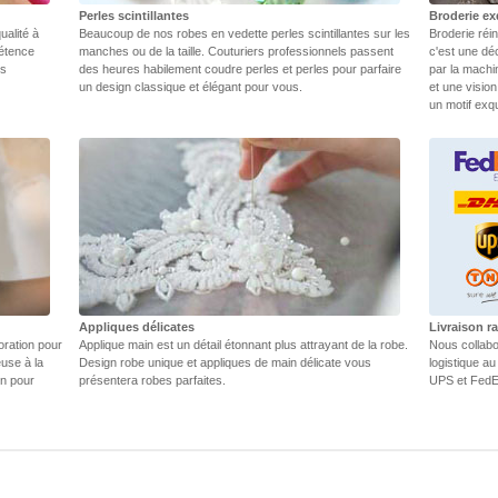
Perles scintillantes
Broderie ex
ualité à
Beaucoup de nos robes en vedette perles scintillantes sur les
Broderie réin
pétence
manches ou de la taille. Couturiers professionnels passent
c'est une dé
rs
des heures habilement coudre perles et perles pour parfaire
par la machi
un design classique et élégant pour vous.
et une vision
un motif exq
Appliques délicates
Livraison r
oration pour
Applique main est un détail étonnant plus attrayant de la robe.
Nous collabo
euse à la
Design robe unique et appliques de main délicate vous
logistique au
in pour
présentera robes parfaites.
UPS et FedEX