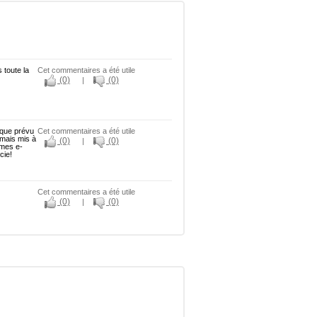
 toute la
Cet commentaires a été utile
(0)
(0)
|
 que prévu
Cet commentaires a été utile
jamais mis à
(0)
(0)
|
 mes e-
cie!
Cet commentaires a été utile
(0)
(0)
|