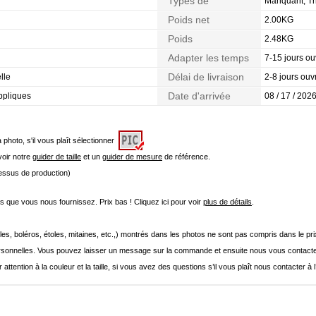
Types de
Manquant, Tr
Morphologie
Poids net
2.00KG
Poids
2.48KG
Adapter les temps
7-15 jours ou
Délai de livraison
lle
2-8 jours ouv
Date d'arrivée
Appliques
08 / 17 / 2026
a photo, s'il vous plaît sélectionner
 voir notre
guider de taille
et un
guider de mesure
de référence.
cessus de production)
que vous nous fournissez. Prix bas ! Cliquez ici pour voir
plus de détails
.
les, boléros, étoles, mitaines, etc.,) montrés dans les photos ne sont pas compris dans le p
onnelles. Vous pouvez laisser un message sur la commande et ensuite nous vous contacte
 attention à la couleur et la taille, si vous avez des questions s’il vous plaît nous contacter à 