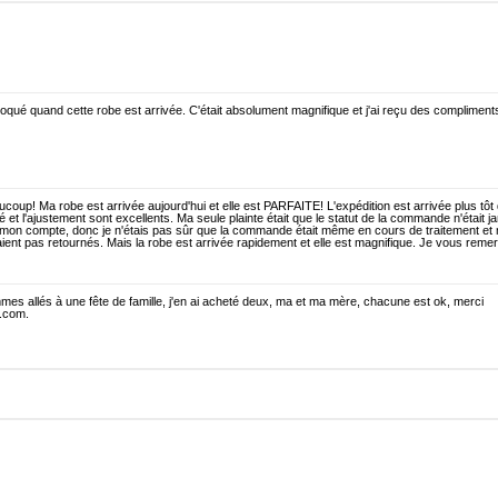
hoqué quand cette robe est arrivée. C'était absolument magnifique et j'ai reçu des compliments
coup! Ma robe est arrivée aujourd'hui et elle est PARFAITE! L'expédition est arrivée plus tôt
ité et l'ajustement sont excellents. Ma seule plainte était que le statut de la commande n'était 
 mon compte, donc je n'étais pas sûr que la commande était même en cours de traitement et
aient pas retournés. Mais la robe est arrivée rapidement et elle est magnifique. Je vous remer
es allés à une fête de famille, j'en ai acheté deux, ma et ma mère, chacune est ok, merci
.com.