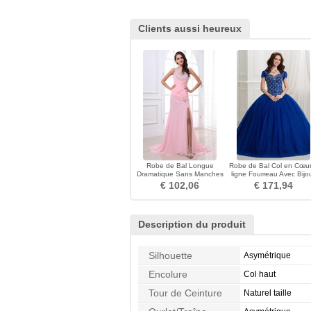
Clients aussi heureux
Robe de Bal Longue
Robe de Bal Col en Cœur
Dramatique Sans Manches
ligne Fourreau Avec Bijo
Corsage Pailleté Zip
Avec la veste
€ 102,06
€ 171,94
Description du produit
Silhouette
Asymétrique
Encolure
Col haut
Tour de Ceinture
Naturel taille