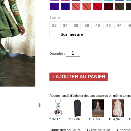
Taille
32
34
36
38
40
42
44
4
Sur mesure
Quantité :
Recommandé d’acheter des accessoires en même temps
€ 32,17
€ 12,86
€ 39,53
€ 34,94
€
Guide des couleurs
Guide de taille
Conditio