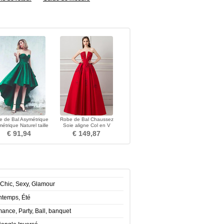
 de Bal Asymétrique
Robe de Bal Chaussez
étrique Naturel taille
Soie aligne Col en V
Col en Cœur
Longueur au sol Printemps
€ 91,94
€ 149,87
Chic, Sexy, Glamour
ntemps, Été
ance, Party, Ball, banquet