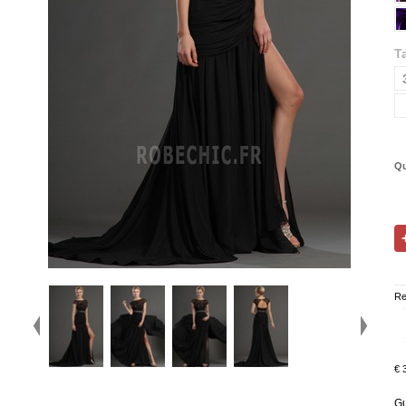
Ta
Qu
Re
€ 
Gu