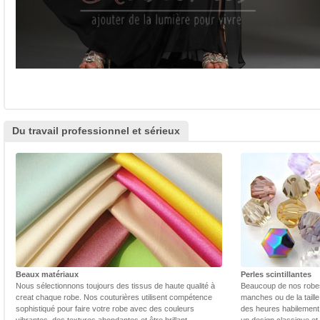
Du travail professionnel et sérieux
Beaux matériaux
Perles scintillantes
Nous sélectionnons toujours des tissus de haute qualité à
Beaucoup de nos robes 
creat chaque robe. Nos couturières utilisent compétence
manches ou de la taill
sophistiqué pour faire votre robe avec des couleurs
des heures habilement 
vibrantes, des textures abondantes et être brillant.
un design classique et