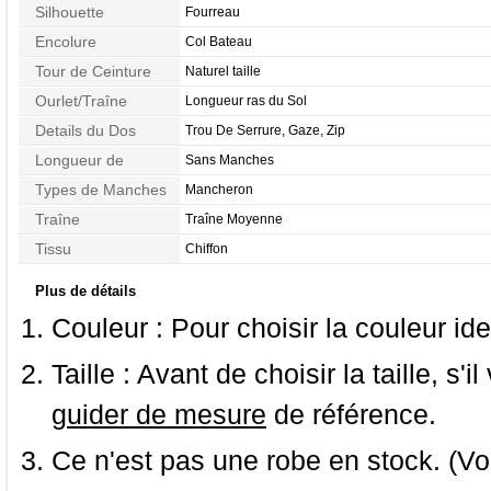
Silhouette
Fourreau
Encolure
Col Bateau
Tour de Ceinture
Naturel taille
Ourlet/Traîne
Longueur ras du Sol
Details du Dos
Trou De Serrure, Gaze, Zip
Longueur de
Sans Manches
Manches
Types de Manches
Mancheron
Traîne
Traîne Moyenne
Tissu
Chiffon
Plus de détails
Couleur :
Pour choisir la couleur ide
Taille :
Avant de choisir la taille, s'i
guider de mesure
de référence.
Ce n'est pas une robe en stock. (Vo