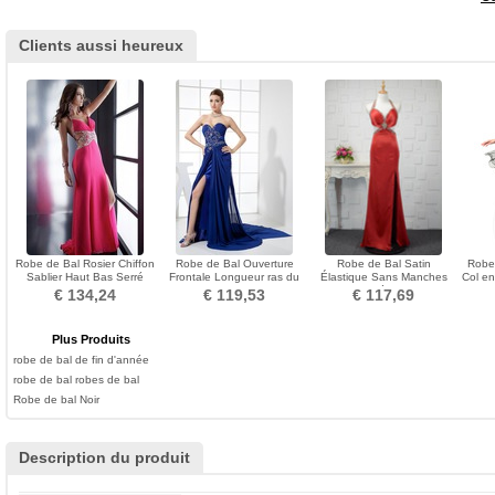
Clients aussi heureux
Robe de Bal Rosier Chiffon
Robe de Bal Ouverture
Robe de Bal Satin
Robe 
Sablier Haut Bas Serré
Frontale Longueur ras du
Élastique Sans Manches
Col en
Printemps
Sol Chic a ligne
Automne Elégant Naturel
€ 134,24
€ 119,53
€ 117,69
taille
Plus Produits
robe de bal de fin d'année
robe de bal
robes de bal
Robe de bal Noir
Description du produit