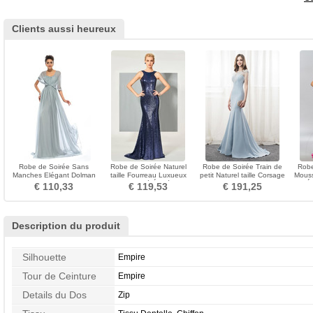
Clients aussi heureux
Robe de Soirée Sans
Robe de Soirée Naturel
Robe de Soirée Train de
Robe
Manches Elégant Dolman
taille Fourreau Luxueux
petit Naturel taille Corsage
Mouss
Sleeves Chiffon aligne
Pailleté Étoilé
Avec Bijoux
Ét
€ 110,33
€ 119,53
€ 191,25
Description du produit
Silhouette
Empire
Tour de Ceinture
Empire
Details du Dos
Zip