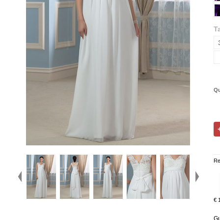
Ta
Qu
Re
€ 
Gu