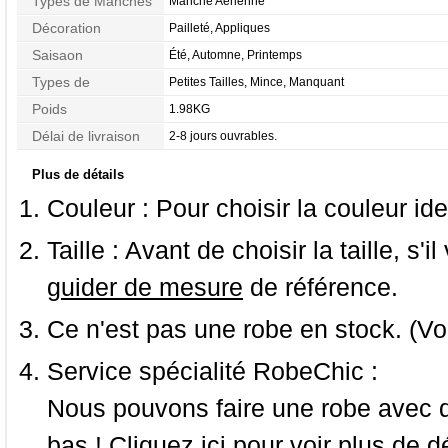
Types de Manches
Manche Aérienne
Décoration
Pailleté, Appliques
Saisaon
Été, Automne, Printemps
Types de
Petites Tailles, Mince, Manquant
Morphologie
Poids
1.98KG
Délai de livraison
2-8 jours ouvrables.
Plus de détails
Couleur :
Pour choisir la couleur ide
Taille :
Avant de choisir la taille, s'i
guider de mesure
de référence.
Ce n'est pas une robe en stock. (Vo
Service spécialité RobeChic :
Nous pouvons faire une robe avec d
bas ! Cliquez ici pour voir
plus de dé