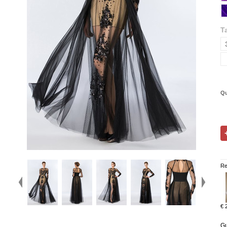
Ta
Qu
Re
€ 
Gu