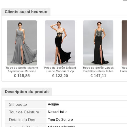
Clients aussi heureux
Robe de Soirée Manche
Robe de Soirée Elégant
Robe de Soirée Larges
Rob
Asymétrique Moderne
Sirène Manquant Zip
Bretelles Petites Tailles
Cors
Fermeture éclair Printemps
Couvert de Dentelle
Maigre Sans Manches
ras
€ 115,85
€ 123,20
€ 147,11
Description du produit
Silhouette
A-ligne
Tour de Ceinture
Naturel taille
Details du Dos
Trou De Serrure