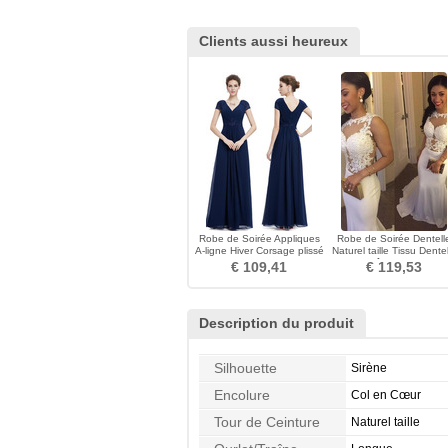
Clients aussi heureux
Robe de Soirée Appliques
Robe de Soirée Dentell
A-ligne Hiver Corsage plissé
Naturel taille Tissu Dentel
Manche Courte
Traîne Courte
€ 109,41
€ 119,53
Description du produit
Silhouette
Sirène
Encolure
Col en Cœur
Tour de Ceinture
Naturel taille