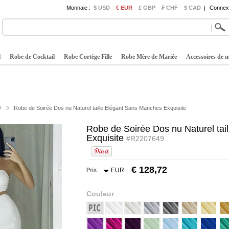
Monnaie :
$ USD
€ EUR
£ GBP
₣ CHF
$ CAD
|
Connexi
l
Robe de Cocktail
Robe Cortège Fille
Robe Mère de Mariée
Accessoires de 
e
Robe de Soirée Dos nu Naturel taille Elégant Sans Manches Exquisite
Robe de Soirée Dos nu Naturel ta
Exquisite
#R2207649
€ 128,72
Prix
EUR
Couleur