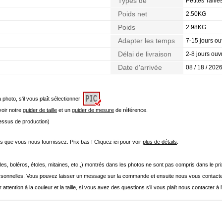
Types de
Petites Taill
Morphologie
Poids net
2.50KG
Poids
2.98KG
Adapter les temps
7-15 jours ou
Délai de livraison
2-8 jours ouv
Date d'arrivée
08 / 18 / 2026
a photo, s'il vous plaît sélectionner
 voir notre
guider de taille
et un
guider de mesure
de référence.
cessus de production)
que vous nous fournissez. Prix bas ! Cliquez ici pour voir
plus de détails
.
les, boléros, étoles, mitaines, etc.,) montrés dans les photos ne sont pas compris dans le p
onnelles. Vous pouvez laisser un message sur la commande et ensuite nous vous contacte
 attention à la couleur et la taille, si vous avez des questions s’il vous plaît nous contacter à 