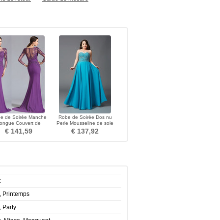
e de Soirée Manche
Robe de Soirée Dos nu
ongue Couvert de
Perle Mousseline de soie
telle Petites Tailles
Longueur ras du Sol
€ 141,59
€ 137,92
t
, Printemps
, Party