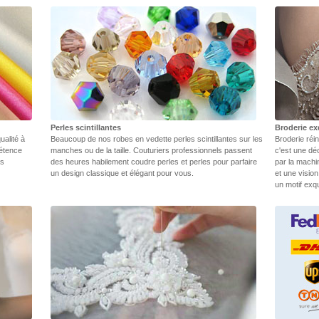
Perles scintillantes
Broderie ex
ualité à
Beaucoup de nos robes en vedette perles scintillantes sur les
Broderie réin
pétence
manches ou de la taille. Couturiers professionnels passent
c'est une dé
rs
des heures habilement coudre perles et perles pour parfaire
par la machi
un design classique et élégant pour vous.
et une vision
un motif exq