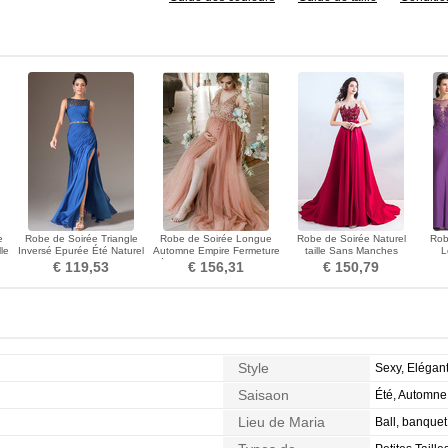
e
Robe de Soirée Triangle
Robe de Soirée Longue
Robe de Soirée Naturel
Rob
le
Inversé Epurée Été Naturel
Automne Empire Fermeture
taille Sans Manches
L
taille Haut Bas
éclair Fourchure Frontale
Fourreau Avec Bijoux Zip
Den
€ 119,53
€ 156,31
€ 150,79
Style
Sexy, Elégan
Saisaon
Été, Automne
Lieu de Maria
Ball, banquet