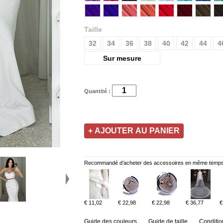
Taille
32
34
36
38
40
42
44
4
Sur mesure
Quantité :
Recommandé d’acheter des accessoires en même temps
€ 11,02
€ 22,98
€ 22,98
€ 36,77
€
Guide des couleurs
Guide de taille
Conditio