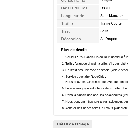
Ourlet/Traîne
Longue
Details du Dos
Dos nu
Longueur de
Sans Manches
Manches
Traîne
Traîne Courte
Tissu
Satin
Décoration
Au Drapée
Plus de détails
Couleur :
Pour choisir la couleur identique à l
Taille :
Avant de choisir la taille, s'il vous plaît
Ce n'est pas une robe en stock. (Voir le pro
Service spécialité RobeChic :
Nous pouvons faire une robe avec des photos 
Le soutien-gorge est intégré dans cette robe.
Dans la plupart des cas, les accessoires (voi
Nous pouvons répondre à vos exigences pers
Acheter des accessoires, s’il vous plaît prêter
Détail de l'image