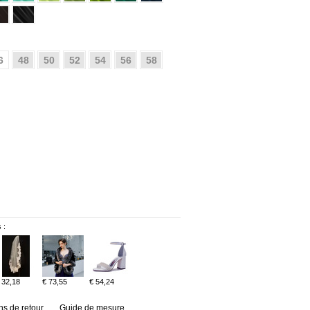
6
48
50
52
54
56
58
 :
 32,18
€ 73,55
€ 54,24
ns de retour
Guide de mesure