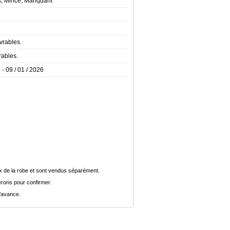
es, Mince, Manquant
vrables.
rables.
 - 09 / 01 / 2026
rix de la robe et sont vendus séparément.
rons pour confirmer.
l’avance.