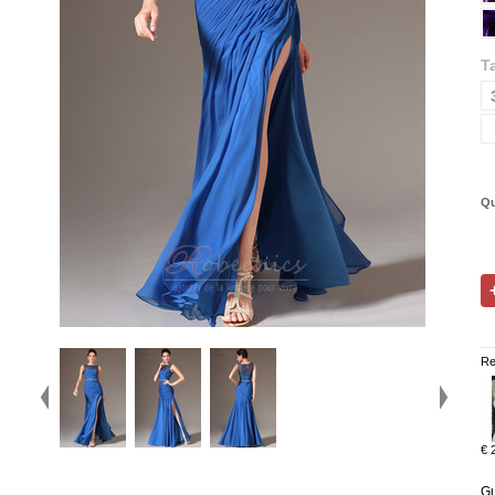
Ta
Qu
Re
€ 
Gu