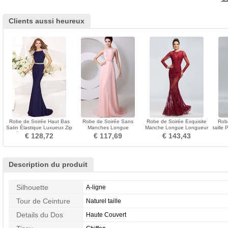
Clients aussi heureux
Robe de Soirée Haut Bas
Robe de Soirée Sans
Robe de Soirée Exquisite
Robe
Satin Élastique Luxueux Zip
Manches Longue
Manche Longue Longueur
taille 
Médium Manche Courte
Manquant Chiffon Fourreau
ras du Sol Fourreau
pe
€ 128,72
€ 117,69
€ 143,43
pli
Description du produit
Silhouette
A-ligne
Tour de Ceinture
Naturel taille
Details du Dos
Haute Couvert