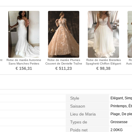
nt
Robe de mariée Automne
Robe de mariée Plumes
Robe de mariée Bretelles
Ro
Sans Manches Petites
Couvert de Dentelle Traîne
Spaghetti Chiffon Elégant
Aut
Tailles Perspectif
Royal Col ras du Cou
De plein air A-ligne
Nature
€ 156,31
€ 511,23
€ 98,38
Style
Elégant, Sim
Saisaon
Printemps, É
Lieu de Maria
Plage, De ple
Types de
Grossesse
Morphologie
Poids net
2.00KG