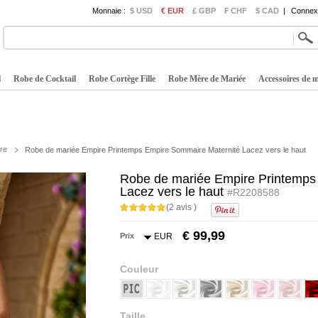
Monnaie :
$ USD
€ EUR
£ GBP
₣ CHF
$ CAD
|
Connexi
l
Robe de Cocktail
Robe Cortège Fille
Robe Mère de Mariée
Accessoires de 
re
Robe de mariée Empire Printemps Empire Sommaire Maternité Lacez vers le haut
Robe de mariée Empire Printemps
Lacez vers le haut
#R2208588
(2 avis )
€ 99,99
Prix
EUR
Couleur
Taille