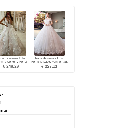
be de mariée Tulle
Robe de mariée Froid
omne Col en V Foncé
Formelle Lacez vers le haut
l taille Poire Décolleté
Appliquer Poire
€ 248,26
€ 227,11
Dans le Dos
ple
té
in air