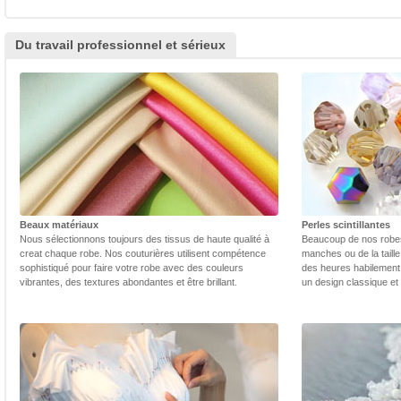
Du travail professionnel et sérieux
Beaux matériaux
Perles scintillantes
Nous sélectionnons toujours des tissus de haute qualité à
Beaucoup de nos robes 
creat chaque robe. Nos couturières utilisent compétence
manches ou de la taill
sophistiqué pour faire votre robe avec des couleurs
des heures habilement 
vibrantes, des textures abondantes et être brillant.
un design classique et