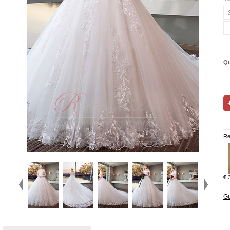
Qu
Re
€ 
Gu