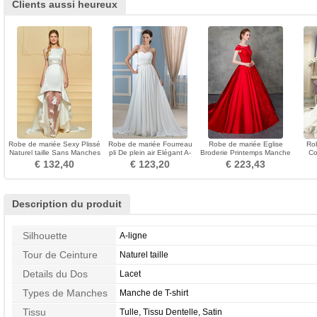
Clients aussi heureux
Robe de mariée Sexy Plissé
Robe de mariée Fourreau
Robe de mariée Eglise
Rob
Naturel taille Sans Manches
pli De plein air Elégant A-
Broderie Printemps Manche
Co
Gaze De plein air
ligne Manquant
Courte Manquant
Dente
€ 132,40
€ 123,20
€ 223,43
Description du produit
Silhouette
A-ligne
Tour de Ceinture
Naturel taille
Details du Dos
Lacet
Types de Manches
Manche de T-shirt
Tissu
Tulle, Tissu Dentelle, Satin