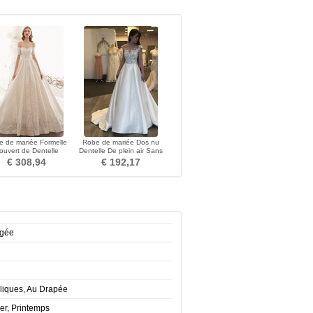
e de mariée Formelle
Robe de mariée Dos nu
ouvert de Dentelle
Dentelle De plein air Sans
he de T-shirt Manche
Manches Formelle
€ 308,94
€ 192,17
Courte
agée
pliques, Au Drapée
er, Printemps