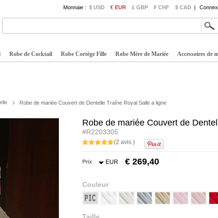
Monnaie :
$ USD
€ EUR
£ GBP
₣ CHF
$ CAD
|
Connexi
l
Robe de Cocktail
Robe Cortège Fille
Robe Mère de Mariée
Accessoires de 
lle
Robe de mariée Couvert de Dentelle Traîne Royal Salle a ligne
Robe de mariée Couvert de Dentell
#R2203305
(2 avis )
€ 269,40
Prix
EUR
Couleur
Taille