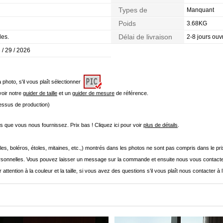
Types de
Manquant
Morphologie
Poids
3.68KG
Délai de livraison
les.
2-8 jours ouv
 / 29 / 2026
a photo, s'il vous plaît sélectionner
 voir notre
guider de taille
et un
guider de mesure
de référence.
cessus de production)
que vous nous fournissez. Prix bas ! Cliquez ici pour voir
plus de détails
.
les, boléros, étoles, mitaines, etc.,) montrés dans les photos ne sont pas compris dans le p
onnelles. Vous pouvez laisser un message sur la commande et ensuite nous vous contacte
 attention à la couleur et la taille, si vous avez des questions s’il vous plaît nous contacter à 