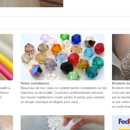
Perles scintillantes
Broderie ex
ualité à
Beaucoup de nos robes en vedette perles scintillantes sur les
Broderie réin
pétence
manches ou de la taille. Couturiers professionnels passent
c'est une dé
rs
des heures habilement coudre perles et perles pour parfaire
par la machi
un design classique et élégant pour vous.
et une vision
un motif exq