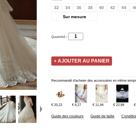
32
34
36
38
40
42
44
4
Sur mesure
Quantité :
Recommandé d’acheter des accessoires en même temps
€ 20,22
€ 8,27
€ 11,94
€ 22,99
€
Guide des couleurs
Guide de taille
Conditio