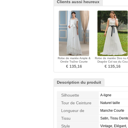
Clients aussi heureux
Robe de mariée Ample &
Robe de mariée Dos nu 
Ornée Traîne Courte
Drapée Col ras du Cou
Romantique Manche Courte
Orné de Nœud à Boucl
€ 135,16
€ 135,16
Description du produit
Silhouette
A-ligne
Tour de Ceinture
Naturel taille
Longueur de
Manche Courte
Manches
Tissu
Satin, Tissu Dente
Style
Vintage, Elégant,