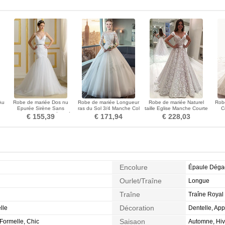
Au
Robe de mariée Dos nu
Robe de mariée Longueur
Robe de mariée Naturel
Rob
Epurée Sirène Sans
ras du Sol 3/4 Manche Col
taille Eglise Manche Courte
C
e
Manches Col en V élancé
Bateau Printemps
Manche de T-shirt
Manc
€ 155,39
€ 171,94
€ 228,03
Encolure
Épaule Dég
Ourlet/Traîne
Longue
Traîne
Traîne Royal
Décoration
lle
Dentelle, Ap
Saisaon
 Formelle, Chic
Automne, Hiv