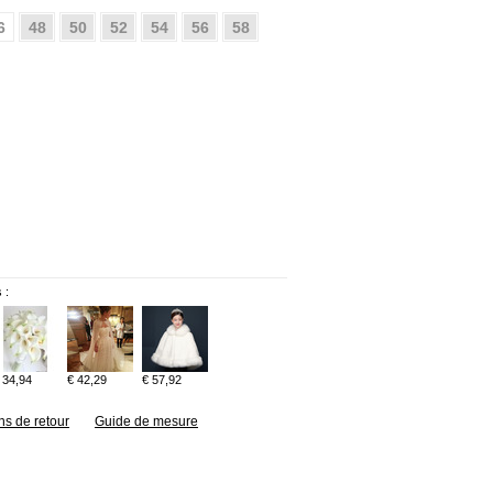
6
48
50
52
54
56
58
 :
 34,94
€ 42,29
€ 57,92
ns de retour
Guide de mesure