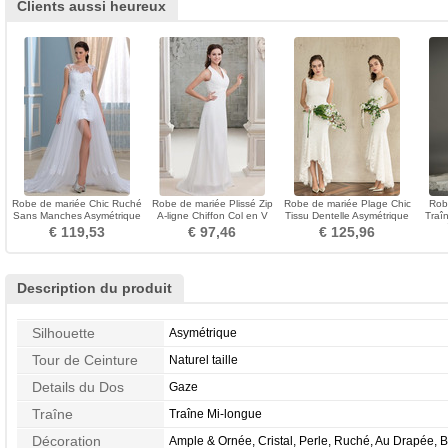
Clients aussi heureux
Robe de mariée Chic Ruché
Robe de mariée Plissé Zip
Robe de mariée Plage Chic
Rob
Sans Manches Asymétrique
A-ligne Chiffon Col en V
Tissu Dentelle Asymétrique
Traî
Col Bateau
noble
Sans Manches
€ 119,53
€ 97,46
€ 125,96
Description du produit
Silhouette
Asymétrique
Tour de Ceinture
Naturel taille
Details du Dos
Gaze
Traîne
Traîne Mi-longue
Décoration
Ample & Ornée, Cristal, Perle, Ruché, Au Drapée, 