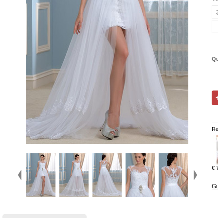
Qu
Re
€ 
Gu