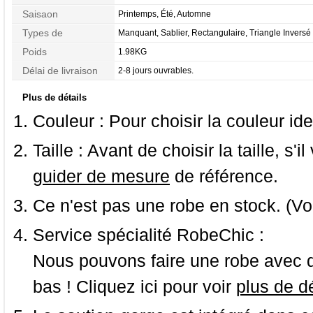
Appliques
Saisaon
Printemps, Été, Automne
Types de
Manquant, Sablier, Rectangulaire, Triangle Inversé
Morphologie
Poids
1.98KG
Délai de livraison
2-8 jours ouvrables.
Plus de détails
Couleur :
Pour choisir la couleur ide
Taille :
Avant de choisir la taille, s'i
guider de mesure
de référence.
Ce n'est pas une robe en stock. (Vo
Service spécialité RobeChic :
Nous pouvons faire une robe avec d
bas ! Cliquez ici pour voir
plus de dé