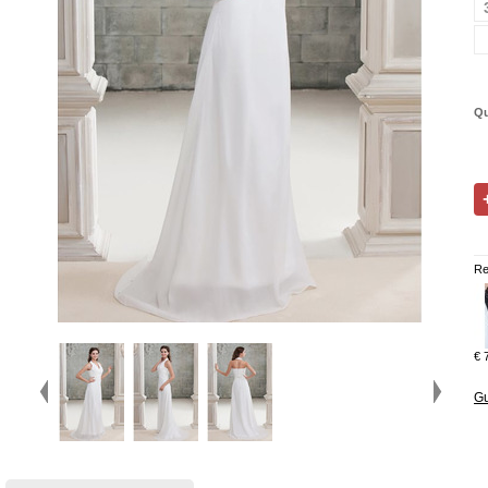
Qu
Re
€ 
Gu