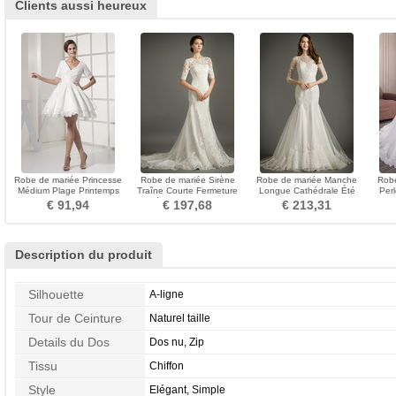
Clients aussi heureux
Robe de mariée Princesse
Robe de mariée Sirène
Robe de mariée Manche
Robe
Médium Plage Printemps
Traîne Courte Fermeture
Longue Cathédrale Été
Per
1/2 Manche Manche de T-
éclair Manquant
Naturel taille Zip
Manch
€ 91,94
€ 197,68
€ 213,31
shirt
Description du produit
Silhouette
A-ligne
Tour de Ceinture
Naturel taille
Details du Dos
Dos nu, Zip
Tissu
Chiffon
Style
Elégant, Simple