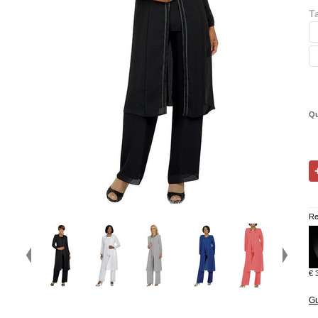
Ta
Qu
Re
€ 
Gu