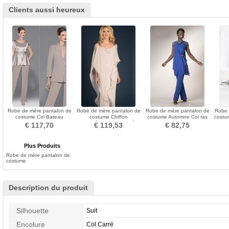
Clients aussi heureux
Robe de mère pantalon de
Robe de mère pantalon de
Robe de mère pantalon de
Robe 
costume Col Bateau
costume Chiffon
costume Automne Col ras
costu
Manche Longue Pomme
Asymétrique Col Carré
du Cou Longueur Cheville
€ 117,70
€ 119,53
€ 82,75
Plus Produits
Robe de mère pantalon de
costume
Description du produit
Silhouette
Suit
Encolure
Col Carré