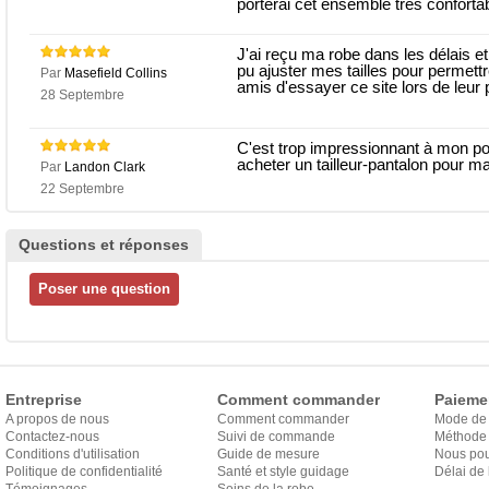
porterai cet ensemble très confortab
J'ai reçu ma robe dans les délais et
pu ajuster mes tailles pour permett
Par
Masefield Collins
amis d'essayer ce site lors de leur
28 Septembre
C'est trop impressionnant à mon po
acheter un tailleur-pantalon pour ma 
Par
Landon Clark
22 Septembre
Questions et réponses
Entreprise
Comment commander
Paieme
A propos de nous
Comment commander
Mode de
Contactez-nous
Suivi de commande
Méthode 
Conditions d'utilisation
Guide de mesure
Nous pou
Politique de confidentialité
Santé et style guidage
Délai de 
Témoignages
Soins de la robe