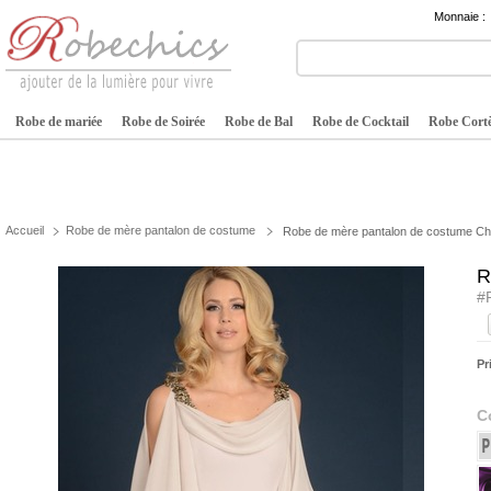
Monnaie :
Robe de mariée
Robe de Soirée
Robe de Bal
Robe de Cocktail
Robe Cortè
Accueil
Robe de mère pantalon de costume
Robe de mère pantalon de costume Chi
R
#
Pr
C