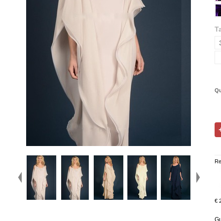
Ta
Qu
Re
€ 
Gu