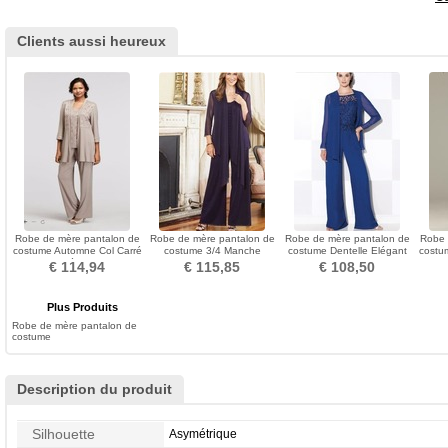
Clients aussi heureux
Robe de mère pantalon de
Robe de mère pantalon de
Robe de mère pantalon de
Robe 
costume Automne Col Carré
costume 3/4 Manche
costume Dentelle Elégant
costu
Epurée Perle
Chiffon Longueur Cheville
Naturel taille
Chev
€ 114,94
€ 115,85
€ 108,50
Plus Produits
Robe de mère pantalon de
costume
Description du produit
Silhouette
Asymétrique