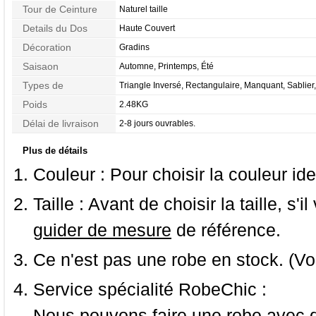
Tour de Ceinture
Naturel taille
Details du Dos
Haute Couvert
Décoration
Gradins
Saisaon
Automne, Printemps, Été
Types de
Triangle Inversé, Rectangulaire, Manquant, Sablier,
Morphologie
Tailles
Poids
2.48KG
Délai de livraison
2-8 jours ouvrables.
Plus de détails
Couleur :
Pour choisir la couleur ide
Taille :
Avant de choisir la taille, s'i
guider de mesure
de référence.
Ce n'est pas une robe en stock. (Vo
Service spécialité RobeChic :
Nous pouvons faire une robe avec d