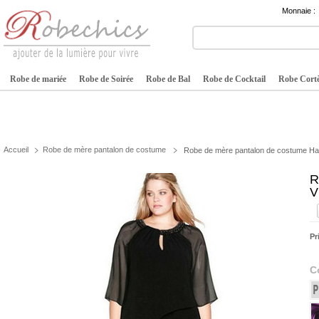
Monnaie :
Robe de mariée
Robe de Soirée
Robe de Bal
Robe de Cocktail
Robe Cortè
Accueil
Robe de mère pantalon de costume
Robe de mère pantalon de costume Ha
R
V
Pr
C