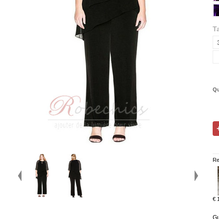
Ta
Qu
Re
€ 
Gu