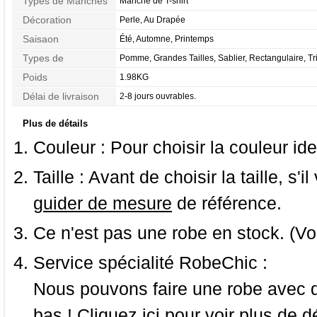
Types de Manches
Manche de T-shirt
Décoration
Perle, Au Drapée
Saisaon
Été, Automne, Printemps
Types de
Pomme, Grandes Tailles, Sablier, Rectangulaire, Tr
Morphologie
Inversé
Poids
1.98KG
Délai de livraison
2-8 jours ouvrables.
Plus de détails
Couleur :
Pour choisir la couleur ide
Taille :
Avant de choisir la taille, s'i
guider de mesure
de référence.
Ce n'est pas une robe en stock. (Vo
Service spécialité RobeChic :
Nous pouvons faire une robe avec d
bas ! Cliquez ici pour voir
plus de dé