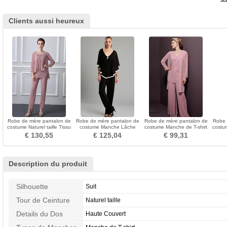
Clients aussi heureux
Robe de mère pantalon de
Robe de mère pantalon de
Robe de mère pantalon de
Robe 
costume Naturel taille Tissu
costume Manche Lâche
costume Manche de T-shirt
costu
Dentelle
Automne Chiffon
Appliques Longueur
€ 130,55
€ 125,04
€ 99,31
Cheville
Description du produit
Silhouette
Suit
Tour de Ceinture
Naturel taille
Details du Dos
Haute Couvert