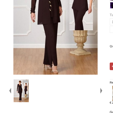
Ta
Qu
Re
€ 
Gu