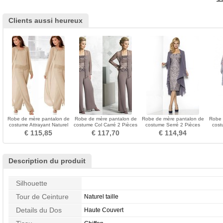
Clients aussi heureux
Robe de mère pantalon de
Robe de mère pantalon de
Robe de mère pantalon de
Robe 
costume Attrayant Naturel
costume Col Carré 2 Pièces
costume Serré 2 Pièces
cost
taille Manche Bishop
Chiffon Manche Longue
noble Dentelle
Appli
€ 115,85
€ 117,70
€ 114,94
Description du produit
Silhouette
Tour de Ceinture
Naturel taille
Details du Dos
Haute Couvert