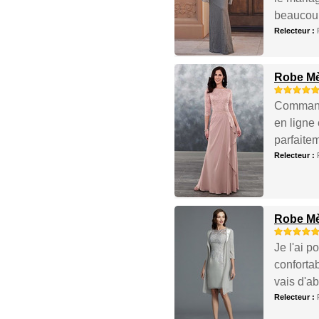
beaucou
Relecteur :
Robe Mèr
Commandé
en ligne 
parfaite
Relecteur :
Robe Mè
Je l'ai p
conforta
vais d'ab
Relecteur :