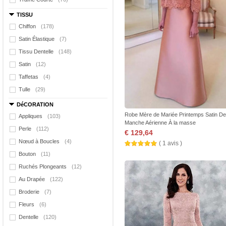
TISSU
Chiffon
(178)
Satin Élastique
(7)
Tissu Dentelle
(148)
Satin
(12)
Taffetas
(4)
Tulle
(29)
DéCORATION
Robe Mère de Mariée Printemps Satin Den
Appliques
(103)
Manche Aérienne À la masse
Perle
(112)
€ 129,64
Nœud à Boucles
(4)
( 1 avis )
Bouton
(11)
Ruchés Plongeants
(12)
Au Drapée
(122)
Broderie
(7)
Fleurs
(6)
Dentelle
(120)