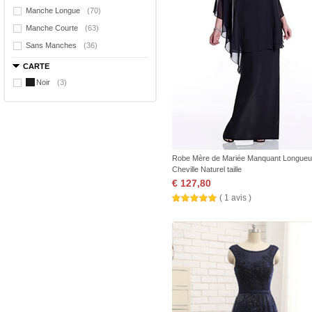
Manche Longue
(70)
Manche Courte
(63)
Sans Manches
(36)
CARTE
Noir
(3)
Robe Mère de Mariée Manquant Longueu
Cheville Naturel taille
€ 127,80
( 1 avis )