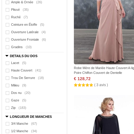
Ample & Ornée
(26)
Plissé
(35)
Ruché
(7)
Ceinture en Étoffe
(5)
Ouverture Latérale
(4)
Ouverture Frontale
(6)
Gradins
(10)
DETAILS DU DOS
Lacet
(5)
Robe Mère de Mariée Haute Couvert A-li
Haute Couvert
(41)
Poire Chiffon Couvert de Dentelle
Trou De Serrure
(18)
€ 128,72
( 3 avis )
Milieu
(9)
Dos nu
(20)
Gaze
(5)
Zip
(183)
LONGUEUR DE MANCHES
3/4 Manche
(67)
1/2 Manche
(34)