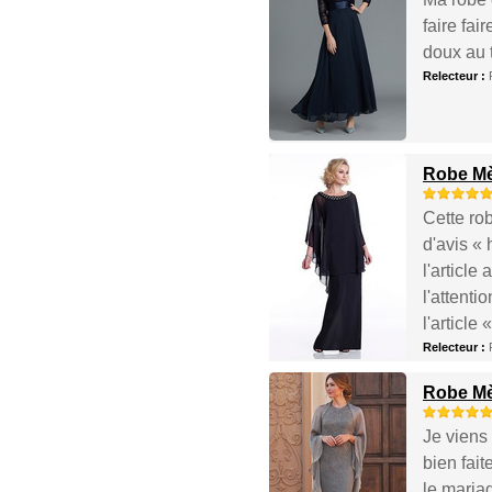
faire fai
doux au t
Relecteur :
Robe Mè
Cette ro
d'avis «
l'article
l'attenti
l'article 
Relecteur :
Robe Mè
Je viens 
bien fait
le mariag