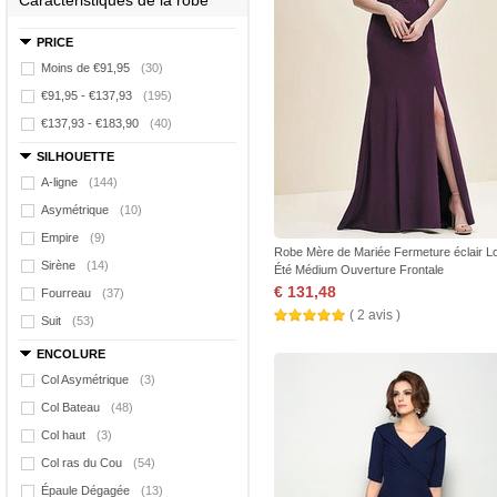
Caractéristiques de la robe
PRICE
Moins de €91,95
(30)
€91,95 - €137,93
(195)
€137,93 - €183,90
(40)
SILHOUETTE
A-ligne
(144)
Asymétrique
(10)
Empire
(9)
Robe Mère de Mariée Fermeture éclair L
Sirène
(14)
Été Médium Ouverture Frontale
€ 131,48
Fourreau
(37)
( 2 avis )
Suit
(53)
ENCOLURE
Col Asymétrique
(3)
Col Bateau
(48)
Col haut
(3)
Col ras du Cou
(54)
Épaule Dégagée
(13)