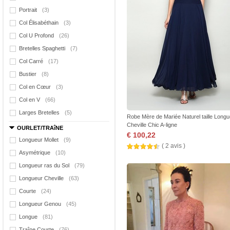
Portrait
(3)
Col Élisabéthain
(3)
Col U Profond
(26)
Bretelles Spaghetti
(7)
Col Carré
(17)
Bustier
(8)
Col en Cœur
(3)
Col en V
(66)
Larges Bretelles
(5)
Robe Mère de Mariée Naturel taille Longu
Cheville Chic A-ligne
OURLET/TRAîNE
€ 100,22
Longueur Mollet
(9)
( 2 avis )
Asymétrique
(10)
Longueur ras du Sol
(79)
Longueur Cheville
(63)
Courte
(24)
Longueur Genou
(45)
Longue
(81)
Traîne Courte
(76)