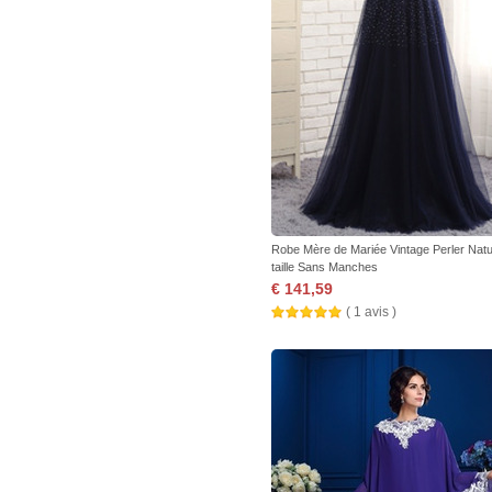
Robe Mère de Mariée Vintage Perler Natu
taille Sans Manches
€ 141,59
( 1 avis )