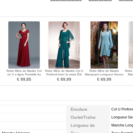
Robe Mère de Mariée Col
Robe Mère de Mariée Col U
Robe Mère de Mariée
Robe 
en V a ligne Formelle Au
Profond Avec la veste Été
Manquant Longueur Genou
Man
le
Drapée Couvert de Dentelle
Naturel taille
Dentelle Couvert de
G
€ 99,85
€ 89,99
€ 69,99
Dentelle
Encolure
Col U Profon
Ourlet/Traîne
Longueur G
Longueur de
Manche Lon
Manches