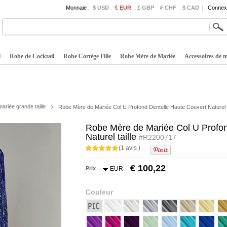
Monnaie :
$ USD
€ EUR
£ GBP
₣ CHF
$ CAD
|
Connexi
l
Robe de Cocktail
Robe Cortège Fille
Robe Mère de Mariée
Accessoires de 
riée grande taille
Robe Mère de Mariée Col U Profond Dentelle Haute Couvert Naturel t
Robe Mère de Mariée Col U Profon
Naturel taille
#R2200717
(1 avis )
€ 100,22
Prix
EUR
Couleur