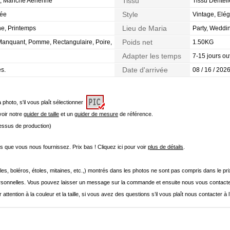
Tissu
t, Manche Aérienne
Tissu Dentell
Style
pée
Vintage, Elég
Lieu de Maria
ne, Printemps
Party, Weddin
Poids net
 Manquant, Pomme, Rectangulaire, Poire,
1.50KG
Adapter les temps
7-15 jours ou
Date d'arrivée
es.
08 / 16 / 2026
a photo, s'il vous plaît sélectionner
 voir notre
guider de taille
et un
guider de mesure
de référence.
cessus de production)
que vous nous fournissez. Prix bas ! Cliquez ici pour voir
plus de détails
.
les, boléros, étoles, mitaines, etc.,) montrés dans les photos ne sont pas compris dans le p
onnelles. Vous pouvez laisser un message sur la commande et ensuite nous vous contacte
 attention à la couleur et la taille, si vous avez des questions s’il vous plaît nous contacter à 