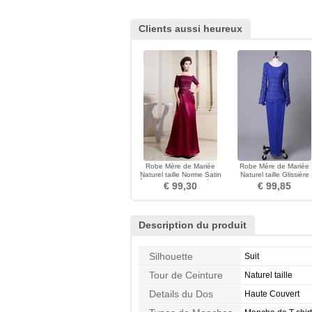
Clients aussi heureux
Robe Mère de Mariée
Robe Mère de Mariée
Naturel taille Norme Satin
Naturel taille Glissière
Élastique Fermeture éclair
Vintage Longueur Chevil
€ 99,30
€ 99,85
Description du produit
Silhouette
Suit
Tour de Ceinture
Naturel taille
Details du Dos
Haute Couvert