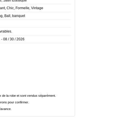
e, Satin Élastique
ant, Chic, Formelle, Vintage
g, Ball, banquet
vrables.
 - 08 / 30 / 2026
rix de la robe et sont vendus séparément.
rons pour confirmer.
l’avance.