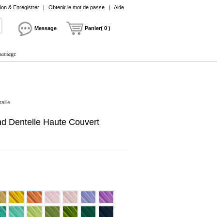
on & Enregistrer
|
Obtenir le mot de passe
|
Aide
Message
Panier( 0 )
mariage
aille
d Dentelle Haute Couvert