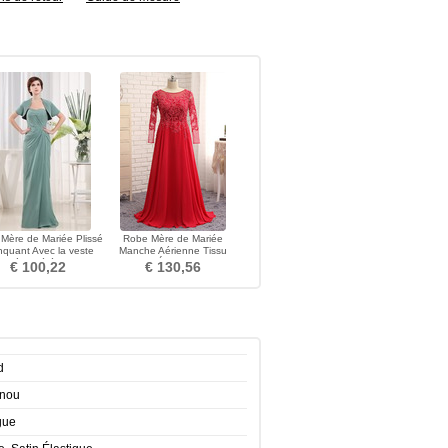
Mère de Mariée Plissé
Robe Mère de Mariée
quant Avec la veste
Manche Aérienne Tissu
lissière Cérémonial
Dentelle Éternel Trou De
€ 100,22
€ 130,56
Serrure
d
enou
gue