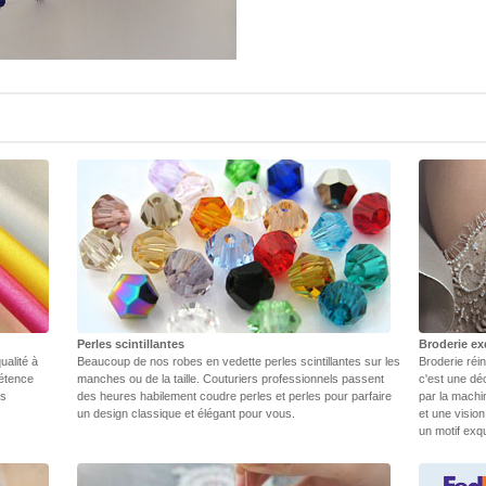
Perles scintillantes
Broderie ex
ualité à
Beaucoup de nos robes en vedette perles scintillantes sur les
Broderie réin
pétence
manches ou de la taille. Couturiers professionnels passent
c'est une dé
rs
des heures habilement coudre perles et perles pour parfaire
par la machi
un design classique et élégant pour vous.
et une vision
un motif exq