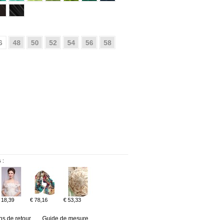
6
48
50
52
54
56
58
 :
 18,39
€ 78,16
€ 53,33
ns de retour
Guide de mesure