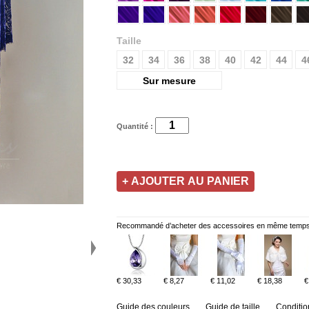
Taille
32
34
36
38
40
42
44
4
Sur mesure
Quantité :
Recommandé d’acheter des accessoires en même temps
€ 30,33
€ 8,27
€ 11,02
€ 18,38
€
Guide des couleurs
Guide de taille
Conditio