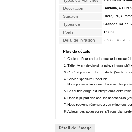
Types de Manches
Manche de T-shir
Décoration
Dentelle, Au Dra
Saisaon
Hiver, Été, Autom
Types de
Grandes Tailles,
Morphologie
Sablier
Poids
1.98KG
Délai de livraison
2-8 jours ouvrabl
Plus de détails
Couleur :
Pour choisir la couleur identique à l
Taille :
Avant de choisir la taille, s'il vous plaît
Ce n'est pas une robe en stock. (Voir le pro
Service spécialité RobeChic :
Nous pouvons faire une robe avec des photos 
Le soutien-gorge est intégré dans cette robe.
Dans la plupart des cas, les accessoires (voi
Nous pouvons répondre à vos exigences pers
Acheter des accessoires, s’il vous plaît prêter
Détail de l'image