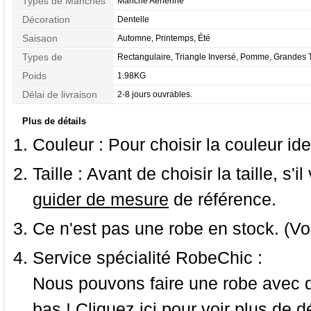
Types de Manches
Manche Aérienne
Décoration
Dentelle
Saisaon
Automne, Printemps, Été
Types de
Rectangulaire, Triangle Inversé, Pomme, Grandes T
Morphologie
Sablier
Poids
1.98KG
Délai de livraison
2-8 jours ouvrables.
Plus de détails
Couleur :
Pour choisir la couleur ide
Taille :
Avant de choisir la taille, s'i
guider de mesure
de référence.
Ce n'est pas une robe en stock. (Vo
Service spécialité RobeChic :
Nous pouvons faire une robe avec d
bas ! Cliquez ici pour voir
plus de dé