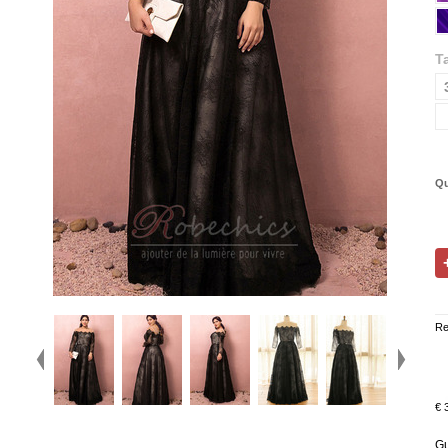
Ta
Qu
Re
€ 
Gu