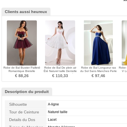
Clients aussi heureux
Robe de Bal Bustier Pailleté
Robe de Bal De plein air
Robe de Bal Longueur ras
Robe 
Romantique Bretelle
Été Naturel taille Dentelle
du Sol Sans Manches Perle
V L
Unilatérale de Fleuro
Blanche Col Entaillé
Mousseline de soie
San
€ 88,26
€ 110,33
€ 97,46
Description du produit
Silhouette
A-ligne
Tour de Ceinture
Naturel taille
Details du Dos
Lacet