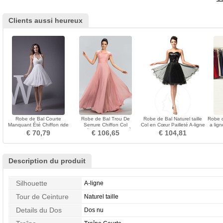
Clients aussi heureux
Robe de Bal Courte
Robe de Bal Trou De
Robe de Bal Naturel taille
Robe 
Manquant Été Chiffon ride
Serrure Chiffon Col
Col en Cœur Pailleté A-ligne
a lig
Sans Manches
Asymétrique Manquant À la
Tulle
€ 70,79
€ 106,65
€ 104,81
masse
Description du produit
Silhouette
A-ligne
Tour de Ceinture
Naturel taille
Details du Dos
Dos nu