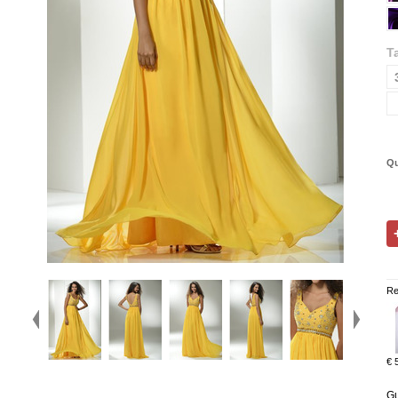
Ta
Qu
Re
€ 
Gu