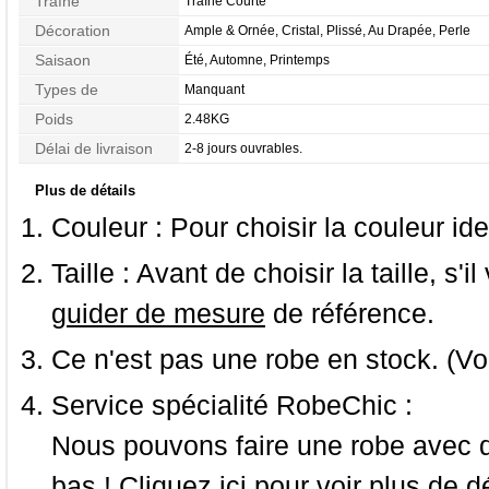
Traîne
Traîne Courte
Décoration
Ample & Ornée, Cristal, Plissé, Au Drapée, Perle
Saisaon
Été, Automne, Printemps
Types de
Manquant
Morphologie
Poids
2.48KG
Délai de livraison
2-8 jours ouvrables.
Plus de détails
Couleur :
Pour choisir la couleur ide
Taille :
Avant de choisir la taille, s'i
guider de mesure
de référence.
Ce n'est pas une robe en stock. (Vo
Service spécialité RobeChic :
Nous pouvons faire une robe avec d
bas ! Cliquez ici pour voir
plus de dé