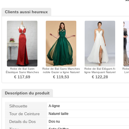
Clients aussi heureux
Robe de Bal Satin
Robe de Bal Sans Manches
Robe de Bal Elégant A-
Robe
Élastique Sans Manches
noble Gazer a ligne Naturel
ligne Manquant Naturel
Lon
Automne Elégant Naturel
taille Automne
taille Col en V Sans
Tra
€ 117,69
€ 119,53
€ 122,28
taille
Manches
Description du produit
Silhouette
A-ligne
Tour de Ceinture
Naturel taille
Details du Dos
Dos nu