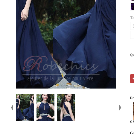
Ta
Qu
Re
€ 
Gu