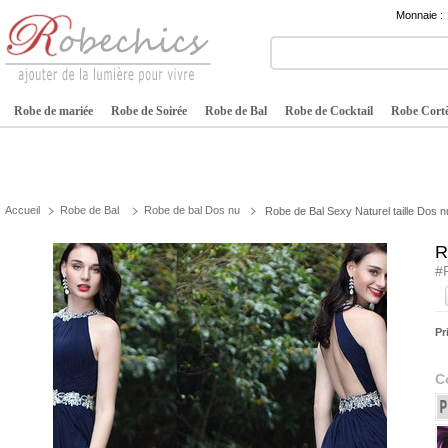
Monnaie :
Robe de mariée
Robe de Soirée
Robe de Bal
Robe de Cocktail
Robe Cortè
Accueil
Robe de Bal
Robe de bal Dos nu
Robe de Bal Sexy Naturel taille Dos n
R
#
Pr
C