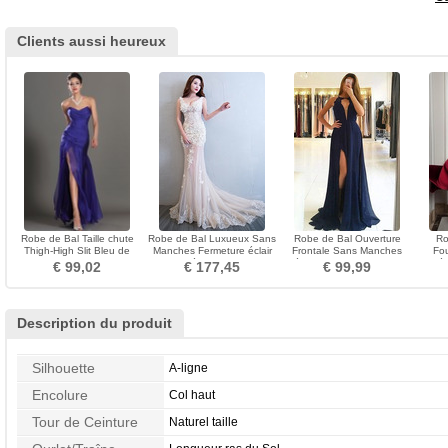
Clients aussi heureux
Robe de Bal Taille chute
Robe de Bal Luxueux Sans
Robe de Bal Ouverture
Ro
Thigh-High Slit Bleu de
Manches Fermeture éclair
Frontale Sans Manches
Fou
minuit Dramatique
Orné de Rosette
Elégant Longue Col ras du
Méd
€ 99,02
€ 177,45
€ 99,99
Cou
Description du produit
Silhouette
A-ligne
Encolure
Col haut
Tour de Ceinture
Naturel taille