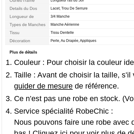
Ourlet/Traîne
Longueur ras du Sol
Details du Dos
Lacet, Trou De Serrure
Longueur de
3/4 Manche
Manches
Types de Manches
Manche Aérienne
Tissu
Tissu Dentelle
Décoration
Perle, Au Drapée, Appliques
Plus de détails
Couleur :
Pour choisir la couleur ide
Taille :
Avant de choisir la taille, s'i
guider de mesure
de référence.
Ce n'est pas une robe en stock. (Vo
Service spécialité RobeChic :
Nous pouvons faire une robe avec d
bas ! Cliquez ici pour voir
plus de dé