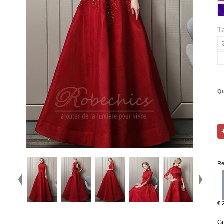
Ta
Qu
Re
€ 
Gu