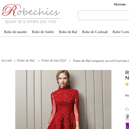
Monnaie :
Robe de mariée
Robe de Soirée
Robe de Bal
Robe de Cocktail
Robe Cortè
Accueil
Robe de Bal
Robe de bal 2019
Robe de Bal Longueur au sol Fourreau A
R
N
Pr
C