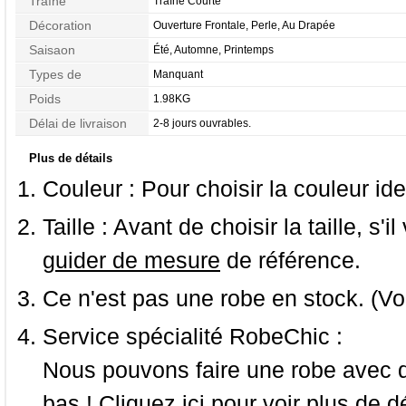
Traîne
Traîne Courte
Décoration
Ouverture Frontale, Perle, Au Drapée
Saisaon
Été, Automne, Printemps
Types de
Manquant
Morphologie
Poids
1.98KG
Délai de livraison
2-8 jours ouvrables.
Plus de détails
Couleur :
Pour choisir la couleur ide
Taille :
Avant de choisir la taille, s'i
guider de mesure
de référence.
Ce n'est pas une robe en stock. (Vo
Service spécialité RobeChic :
Nous pouvons faire une robe avec d
bas ! Cliquez ici pour voir
plus de dé