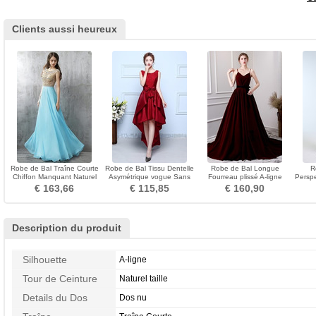
Clients aussi heureux
Robe de Bal Traîne Courte
Robe de Bal Tissu Dentelle
Robe de Bal Longue
R
Chiffon Manquant Naturel
Asymétrique vogue Sans
Fourreau plissé A-ligne
Perspe
taille Perspectif
Manches Col U Profond
Sans Manches Bretelles
Da
€ 163,66
€ 115,85
€ 160,90
Spaghetti
Description du produit
Silhouette
A-ligne
Tour de Ceinture
Naturel taille
Details du Dos
Dos nu