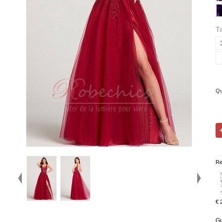
Ta
Qu
Re
€ 
Gu